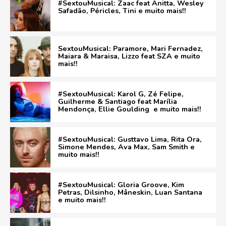
#SextouMusical: Zaac feat Anitta, Wesley
Safadão, Péricles, Tini e muito mais!!
SextouMusical: Paramore, Mari Fernadez,
Maiara & Maraisa, Lizzo feat SZA e muito
mais!!
#SextouMusical: Karol G, Zé Felipe,
Guilherme & Santiago feat Marília
Mendonça, Ellie Goulding e muito mais!!
#SextouMusical: Gusttavo Lima, Rita Ora,
Simone Mendes, Ava Max, Sam Smith e
muito mais!!
#SextouMusical: Gloria Groove, Kim
Petras, Dilsinho, Måneskin, Luan Santana
e muito mais!!