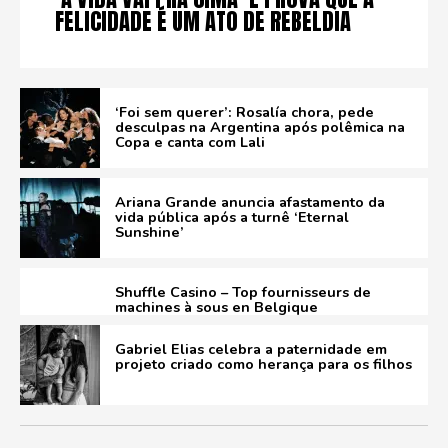
FELICIDADE É UM ATO DE REBELDIA
‘Foi sem querer’: Rosalía chora, pede
desculpas na Argentina após polêmica na
Copa e canta com Lali
Ariana Grande anuncia afastamento da
vida pública após a turnê ‘Eternal
Sunshine’
Shuffle Casino – Top fournisseurs de
machines à sous en Belgique
Gabriel Elias celebra a paternidade em
projeto criado como herança para os filhos