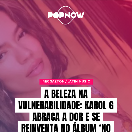
REGGAETON / LATIN MUSIC
A BELEZA NA
VULNERABILIDADE: KAROL G
ABRAÇA A DOR E SE
REINVENTA NO ÁLBUM ‘NO