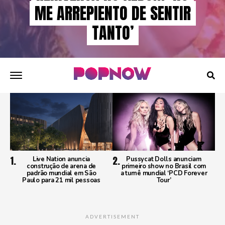
ME ARREPIENTO DE SENTIR
TANTO’
Live Nation anuncia
Pussycat Dolls anunciam
construção de arena de
primeiro show no Brasil com
padrão mundial em São
a turnê mundial ‘PCD Forever
Paulo para 21 mil pessoas
Tour’
ADVERTISEMENT