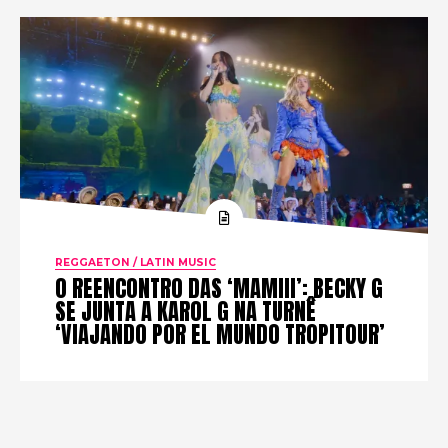
REGGAETON / LATIN MUSIC
O REENCONTRO DAS ‘MAMIII’: BECKY G
SE JUNTA A KAROL G NA TURNÊ
‘VIAJANDO POR EL MUNDO TROPITOUR’