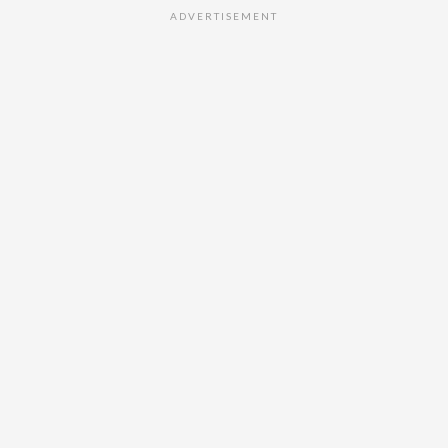
ADVERTISEMENT