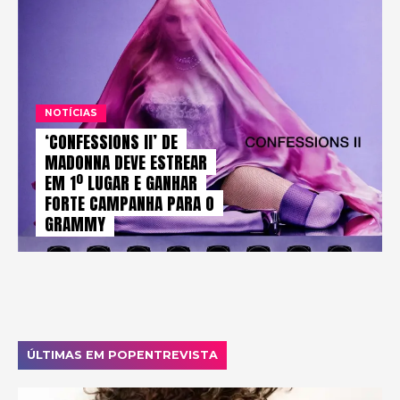
NOTÍCIAS
‘CONFESSIONS II’ DE
MADONNA DEVE ESTREAR
EM 1º LUGAR E GANHAR
FORTE CAMPANHA PARA O
GRAMMY
ÚLTIMAS EM POPENTREVISTA