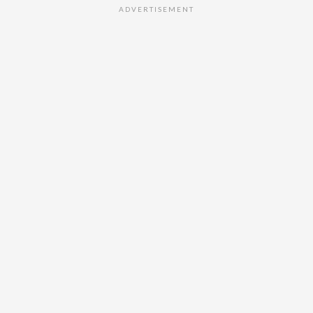
ADVERTISEMENT