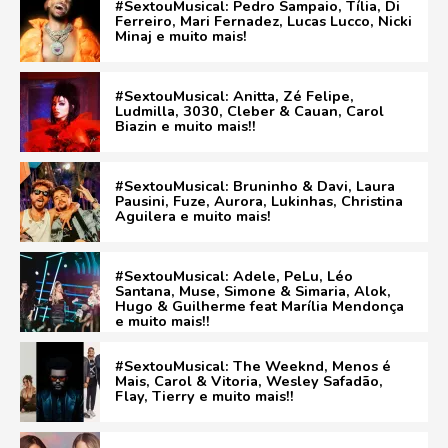
#SextouMusical: Pedro Sampaio, Tília, Di
Ferreiro, Mari Fernadez, Lucas Lucco, Nicki
Minaj e muito mais!
#SextouMusical: Anitta, Zé Felipe,
Ludmilla, 3030, Cleber & Cauan, Carol
Biazin e muito mais!!
#SextouMusical: Bruninho & Davi, Laura
Pausini, Fuze, Aurora, Lukinhas, Christina
Aguilera e muito mais!
#SextouMusical: Adele, PeLu, Léo
Santana, Muse, Simone & Simaria, Alok,
Hugo & Guilherme feat Marília Mendonça
e muito mais!!
#SextouMusical: The Weeknd, Menos é
Mais, Carol & Vitoria, Wesley Safadão,
Flay, Tierry e muito mais!!