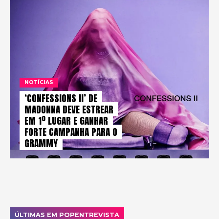
NOTÍCIAS
‘CONFESSIONS II’ DE
MADONNA DEVE ESTREAR
EM 1º LUGAR E GANHAR
FORTE CAMPANHA PARA O
GRAMMY
ÚLTIMAS EM POPENTREVISTA