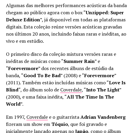
Algumas das melhores performances acústicas da banda
chegam ao público agora com o box “
Unzipped: Super
Deluxe Edition
”, já disponível em todas as plataformas
digitais. Esta coleção reúne versões acústicas gravadas
nos últimos 20 anos, incluindo faixas raras e inéditas, ao
vivo e em estúdio.
O primeiro disco da coleção mistura versões raras e
inéditas de músicas como “
Summer Rain
” e
“
Forevermore
” dos recentes álbuns de estúdio da
banda, “
Good To Be Bad
” (2008) e “
Forevermore
”
(2011). Também estão incluídas músicas como “
Love Is
Blind
“, do álbum solo de
Coverdale
, “
Into The Light
”
(2000), e uma faixa inédita, “
All The Time In The
World
”.
Em 1997,
Coverdale
e o guitarrista
Adrian Vandenberg
fizeram um show em
Tóquio
, que foi gravado e
inicialmente lançado apenas no
Japão
, como o álbum