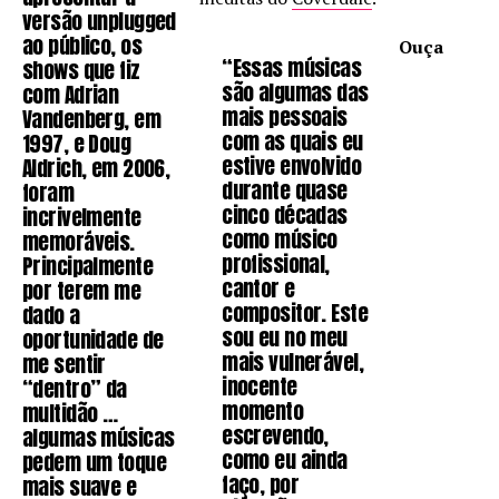
versão unplugged
ao público, os
Ouça
“Essas músicas
shows que fiz
são algumas das
com Adrian
mais pessoais
Vandenberg, em
com as quais eu
1997, e Doug
estive envolvido
Aldrich, em 2006,
durante quase
foram
cinco décadas
incrivelmente
como músico
memoráveis.
profissional,
Principalmente
cantor e
por terem me
compositor. Este
dado a
sou eu no meu
oportunidade de
mais vulnerável,
me sentir
inocente
“dentro” da
momento
multidão …
escrevendo,
algumas músicas
como eu ainda
pedem um toque
faço, por
mais suave e