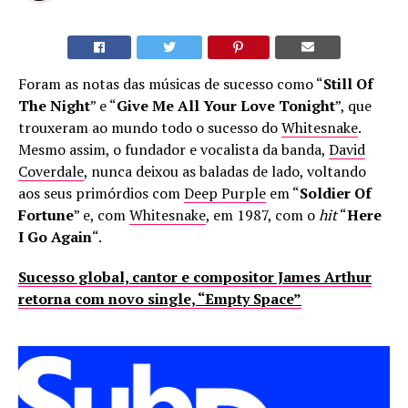
Foram as notas das músicas de sucesso como “
Still Of
The Night
” e “
Give Me All Your Love Tonight
”, que
trouxeram ao mundo todo o sucesso do
Whitesnake
.
Mesmo assim, o fundador e vocalista da banda,
David
Coverdale
, nunca deixou as baladas de lado, voltando
aos seus primórdios com
Deep Purple
em “
Soldier Of
Fortune
” e, com
Whitesnake
, em 1987, com o
hit
“
Here
I Go Again
“.
Sucesso global, cantor e compositor James Arthur
retorna com novo single, “Empty Space”