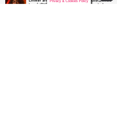
Liniker arrasta multidão em São Paulo e inicia
Privacy & Cookies Policy
turnê ‘BYE BYE CAJU’ com show esgotado
para 48 mil pessoas
BRASIL
Live Nation anuncia construção de arena de
padrão mundial em São Paulo para 21 mil
pessoas
BRASIL
Pussycat Dolls anunciam primeiro show no
Brasil com a turnê mundial ‘PCD Forever
Tour’
POP
ADVERTISEMENT