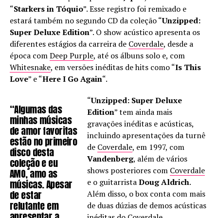
“
Starkers in Tóquio
”. Esse registro foi remixado e
estará também no segundo CD da coleção “
Unzipped:
Super Deluxe Edition
”. O show acústico apresenta os
diferentes estágios da carreira de
Coverdale
, desde a
época com
Deep Purple
, até os álbuns solo e, com
Whitesnake
, em versões inéditas de hits como “
Is This
Love
” e “
Here I Go Again
“.
“
Unzipped: Super Deluxe
“Algumas das
Edition
” tem ainda mais
minhas músicas
gravações inéditas e acústicas,
de amor favoritas
incluindo apresentações da turnê
estão no primeiro
de
Coverdale
, em 1997, com
disco desta
Vandenberg
, além de vários
coleção e eu
shows posteriores com
Coverdale
AMO, amo as
e o guitarrista
Doug Aldrich
.
músicas. Apesar
de estar
Além disso, o box conta com mais
relutante em
de duas dúzias de demos acústicas
apresentar a
inéditas do
Coverdale
.