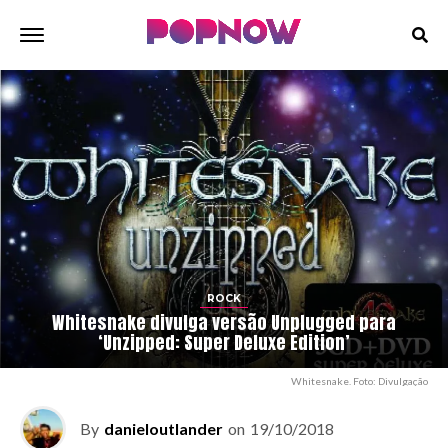
ROCK
Whitesnake divulga versão Unplugged para
‘Unzipped: Super Deluxe Edition’
Whitesnake. Foto: Divulgação
By
danieloutlander
on
19/10/2018