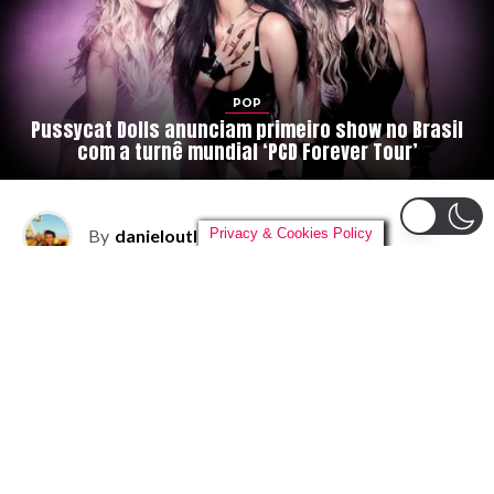
POP
Pussycat Dolls anunciam primeiro show no Brasil
com a turnê mundial ‘PCD Forever Tour’
By
danieloutlander
on
04/08/2026
Privacy & Cookies Policy
O
reencontro que os fãs brasileiros tanto
esperavam finalmente vai acontecer. As
Pussycat Dolls
confirmaram a sua
primeira passagem pela história do
Brasil com a turnê mundial
PCD Forever
Tour
, que celebra os 20 anos do aclamado álbum de