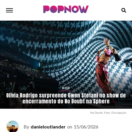
POP
Olivia Rodrigo surpreende Gwen Stefani no show de
encerramento do No Doubt na Sphere
No Doubt. Foto: Divulgação
By
danieloutlander
on
15/06/2026