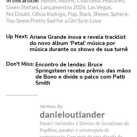
In this article:
Álbum
,
Álbuns
,
Coachella
,
Featured
,
Gwen Stefani
,
Lançamentos 2026
,
Las Vegas
,
No Doubt
,
Olivia Rodrigo
,
Pop
,
Rock
,
Shows
,
Sphere
,
You Seem Pretty Sad for a Girl So in Love
Up Next:
Ariana Grande inova e revela tracklist
do novo álbum ‘Petal’ música por
música durante os shows de sua turnê
Don't Miss:
Encontro de lendas: Bruce
Springsteen recebe prêmio das mãos
de Bono e divide o palco com Patti
Smith
Written By
danieloutlander
Daniel Outlander é Diretor de Jornalismo do
PopNow, speaker e estrategista de
comunicação. Com mais de uma década de