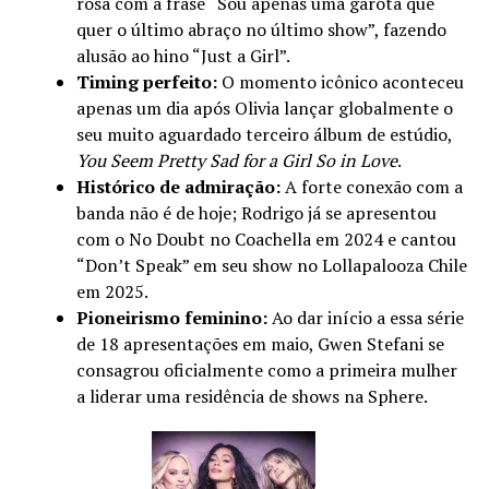
rosa com a frase “Sou apenas uma garota que
quer o último abraço no último show”, fazendo
alusão ao hino “Just a Girl”.
Timing perfeito:
O momento icônico aconteceu
apenas um dia após Olivia lançar globalmente o
seu muito aguardado terceiro álbum de estúdio,
You Seem Pretty Sad for a Girl So in Love
.
Histórico de admiração:
A forte conexão com a
banda não é de hoje; Rodrigo já se apresentou
com o No Doubt no Coachella em 2024 e cantou
“Don’t Speak” em seu show no Lollapalooza Chile
em 2025.
Pioneirismo feminino:
Ao dar início a essa série
de 18 apresentações em maio, Gwen Stefani se
consagrou oficialmente como a primeira mulher
a liderar uma residência de shows na Sphere.