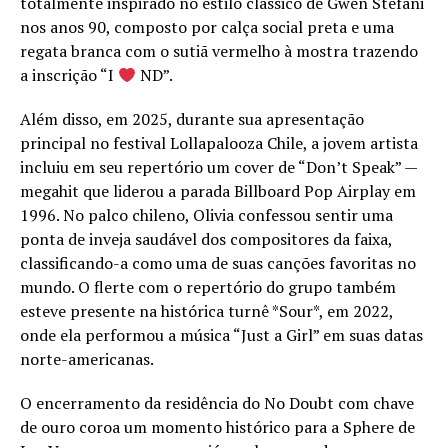
totalmente inspirado no estilo clássico de Gwen Stefani
nos anos 90, composto por calça social preta e uma
regata branca com o sutiã vermelho à mostra trazendo
a inscrição “I
ND”.
Além disso, em 2025, durante sua apresentação
principal no festival Lollapalooza Chile, a jovem artista
incluiu em seu repertório um cover de “Don’t Speak” —
megahit que liderou a parada Billboard Pop Airplay em
1996. No palco chileno, Olivia confessou sentir uma
ponta de inveja saudável dos compositores da faixa,
classificando-a como uma de suas canções favoritas no
mundo. O flerte com o repertório do grupo também
esteve presente na histórica turnê *Sour*, em 2022,
onde ela performou a música “Just a Girl” em suas datas
norte-americanas.
O encerramento da residência do No Doubt com chave
de ouro coroa um momento histórico para a Sphere de