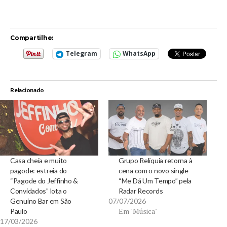
Compartilhe:
Telegram
WhatsApp
Relacionado
Casa cheia e muito
Grupo Relíquia retorna à
pagode: estreia do
cena com o novo single
“Pagode do Jeffinho &
“Me Dá Um Tempo” pela
Convidados” lota o
Radar Records
Genuíno Bar em São
07/07/2026
Em "Música"
Paulo
17/03/2026