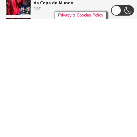
da Copa do Mundo
POP
Privacy & Cookies Policy
Liniker arrasta multidão em São Paulo e inicia
turnê ‘BYE BYE CAJU’ com show esgotado
para 48 mil pessoas
BRASIL
U2 quebra hiato de nove anos e lança ‘Street
of Dreams’, primeiro single do aguardado
novo álbum
ROCK
Ariana Grande deixa o elenco da 13ª
temporada de ‘American Horror Story’; saiba
o motivo
SÉRIES
ADVERTISEMENT