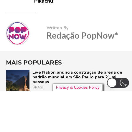
Pikachu’
Written By
Redação PopNow*
MAIS POPULARES
Live Nation anuncia construção de arena de
padrão mundial em São Paulo para 21 mil
pessoas
BRASIL
Privacy & Cookies Policy
Pussycat Dolls anunciam primeiro show no
Brasil com a turnê mundial ‘PCD Forever
Tour’
POP
Liniker arrasta multidão em São Paulo e inicia
turnê ‘BYE BYE CAJU’ com show esgotado