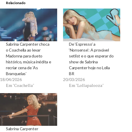
Relacionado
Sabrina Carpenter choca
De ‘Espresso’ a
o Coachella ao levar
‘Nonsense’: A provável
Madonna para dueto
setlist e o que esperar do
histórico, música inédita e
show de Sabrina
recriar cena de ‘As
Carpenter hoje no Lolla
Branquelas’
BR
18/04/2026
20/03/2026
Em "Coachella"
Em "Lollapalooza"
Sabrina Carpenter