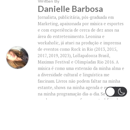
Written By
Danielle Barbosa
Jornalista, publicitária, pós-graduada em
Marketing, apaixonada por música e esportes
e com experiência de cerca de dez anos na
área do entretenimento. Leonina e
workaholic, já atuei na produção e imprensa
de eventos como Rock in Rio (2013, 2015,
2017, 2019, 2023), Lollapalooza Brasil,
Maximus Festival e Olimpíadas Rio 2016. A
música é como uma extensão da minha alma e
a diversidade cultural e linguística me
fascinam. Livros não podem faltar na minha
estante, shows na minha agenda e esportes
na minha programação dia-a-dia. Se pudesse
me descrever em uma frase na atual fase da
vida, esta seria: "Find what you love and let it
kill you." BUKOWSKI, Charles.