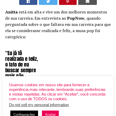
Anitta
está em alta e vive um dos melhores momentos
de sua carreira. Em entrevista ao
PopNow
, quando
perguntada sobre o que faltava em sua carreira para que
ela se considerasse realizada e feliz, a musa pop foi
categórica:
“Eu já tô
realizada e feliz,
o fato de eu
buscar sempre
mais não
significa que eu
Usamos cookies em nosso site para fornecer a
não estou
experiência mais relevante, lembrando suas preferências
realizada… eu to
e visitas repetidas. Ao clicar em “Aceitar”, você concorda
muito feliz com
com o uso de TODOS os cookies.
tudo que eu
Do not sell my personal information
.
tenho, que eu
conquistei.” (sic)
Configurações
Aceitar