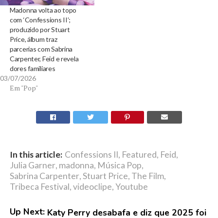
Madonna volta ao topo
com ‘Confessions II’;
produzido por Stuart
Price, álbum traz
parcerias com Sabrina
Carpenter, Feid e revela
dores familiares
03/07/2026
Em "Pop"
In this article:
Confessions II
,
Featured
,
Feid
,
Julia Garner
,
madonna
,
Música Pop
,
Sabrina Carpenter
,
Stuart Price
,
The Film
,
Tribeca Festival
,
videoclipe
,
Youtube
Up Next:
Katy Perry desabafa e diz que 2025 foi