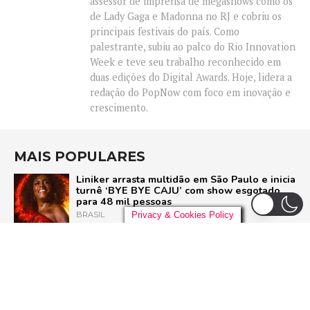
assessor de imprensa de megashows como os
de Lady Gaga e Madonna no RJ e cobriu os
principais festivais do país. Como
palestrante, subiu ao palco do Rio Innovation
Week e teve seu trabalho reconhecido em
duas edições do Digital Awards. Hoje, lidera a
redação do PopNow com foco em inovação e
crescimento.
MAIS POPULARES
Liniker arrasta multidão em São Paulo e inicia
turnê ‘BYE BYE CAJU’ com show esgotado
para 48 mil pessoas
Privacy & Cookies Policy
BRASIL
Live Nation anuncia construção de arena de
padrão mundial em São Paulo para 21 mil
pessoas
BRASIL
Pussycat Dolls anunciam primeiro show no