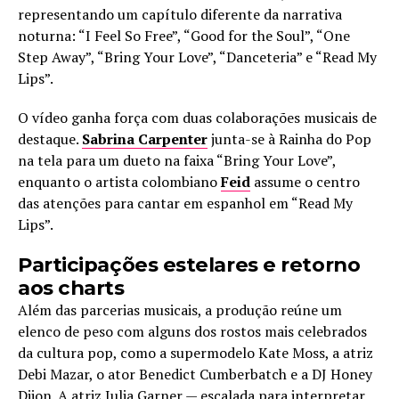
representando um capítulo diferente da narrativa
noturna: “I Feel So Free”, “Good for the Soul”, “One
Step Away”, “Bring Your Love”, “Danceteria” e “Read My
Lips”.
O vídeo ganha força com duas colaborações musicais de
destaque.
Sabrina Carpenter
junta-se à Rainha do Pop
na tela para um dueto na faixa “Bring Your Love”,
enquanto o artista colombiano
Feid
assume o centro
das atenções para cantar em espanhol em “Read My
Lips”.
Participações estelares e retorno
aos charts
Além das parcerias musicais, a produção reúne um
elenco de peso com alguns dos rostos mais celebrados
da cultura pop, como a supermodelo Kate Moss, a atriz
Debi Mazar, o ator Benedict Cumberbatch e a DJ Honey
Dijon. A atriz Julia Garner — escalada para interpretar