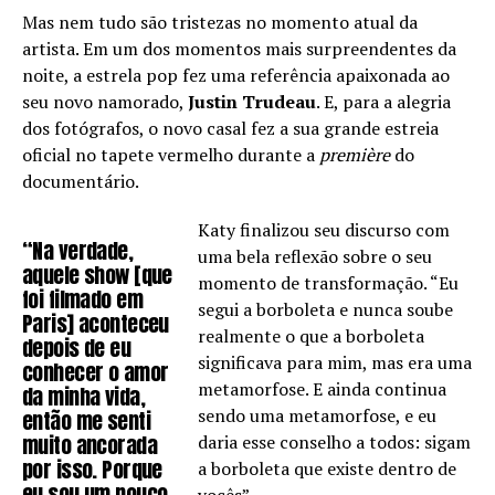
Mas nem tudo são tristezas no momento atual da
artista. Em um dos momentos mais surpreendentes da
noite, a estrela pop fez uma referência apaixonada ao
seu novo namorado,
Justin Trudeau
. E, para a alegria
dos fotógrafos, o novo casal fez a sua grande estreia
oficial no tapete vermelho durante a
première
do
documentário.
Katy finalizou seu discurso com
“Na verdade,
uma bela reflexão sobre o seu
aquele show [que
momento de transformação. “Eu
foi filmado em
segui a borboleta e nunca soube
Paris] aconteceu
realmente o que a borboleta
depois de eu
significava para mim, mas era uma
conhecer o amor
metamorfose. E ainda continua
da minha vida,
sendo uma metamorfose, e eu
então me senti
muito ancorada
daria esse conselho a todos: sigam
por isso. Porque
a borboleta que existe dentro de
eu sou um pouco