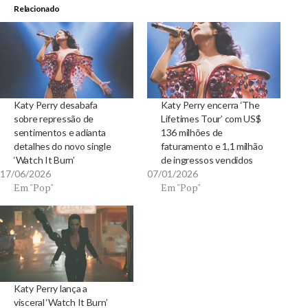
Relacionado
Katy Perry desabafa
Katy Perry encerra ‘The
sobre repressão de
Lifetimes Tour’ com US$
sentimentos e adianta
136 milhões de
detalhes do novo single
faturamento e 1,1 milhão
‘Watch It Burn’
de ingressos vendidos
17/06/2026
07/01/2026
Em "Pop"
Em "Pop"
Katy Perry lança a
visceral ‘Watch It Burn’