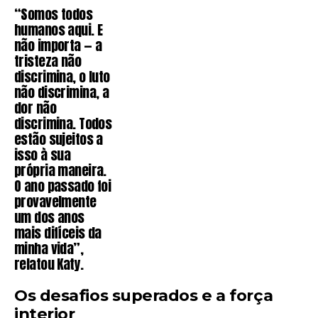
“Somos todos
humanos aqui. E
não importa — a
tristeza não
discrimina, o luto
não discrimina, a
dor não
discrimina. Todos
estão sujeitos a
isso à sua
própria maneira.
O ano passado foi
provavelmente
um dos anos
mais difíceis da
minha vida”,
relatou Katy.
Os desafios superados e a força
interior