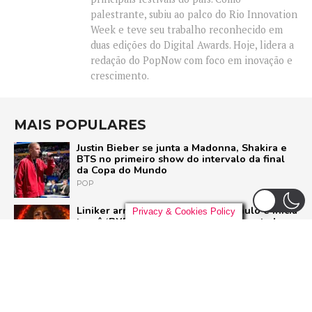
palestrante, subiu ao palco do Rio Innovation
Week e teve seu trabalho reconhecido em
duas edições do Digital Awards. Hoje, lidera a
redação do PopNow com foco em inovação e
crescimento.
MAIS POPULARES
Justin Bieber se junta a Madonna, Shakira e
BTS no primeiro show do intervalo da final
da Copa do Mundo
POP
Liniker arrasta multidão em São Paulo e inicia
Privacy & Cookies Policy
turnê ‘BYE BYE CAJU’ com show esgotado
para 48 mil pessoas
BRASIL
U2 quebra hiato de nove anos e lança ‘Street
of Dreams’, primeiro single do aguardado
novo álbum
ROCK