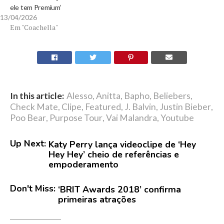
ele tem Premium’
13/04/2026
Em "Coachella"
In this article:
Alesso
,
Anitta
,
Bapho
,
Beliebers
,
Check Mate
,
Clipe
,
Featured
,
J. Balvin
,
Justin Bieber
,
Poo Bear
,
Purpose Tour
,
Vai Malandra
,
Youtube
Up Next:
Katy Perry lança videoclipe de ‘Hey
Hey Hey’ cheio de referências e
empoderamento
Don't Miss:
‘BRIT Awards 2018’ confirma
primeiras atrações