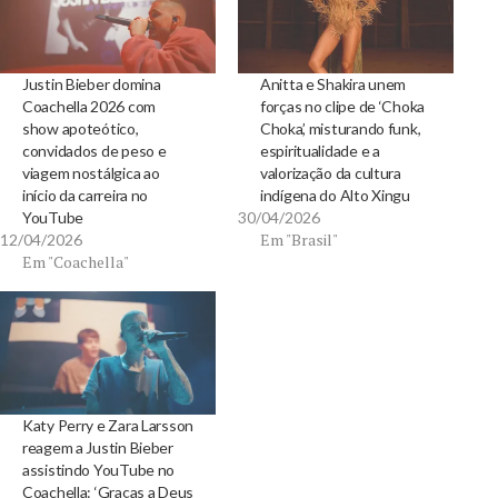
Justin Bieber domina
Anitta e Shakira unem
Coachella 2026 com
forças no clipe de ‘Choka
show apoteótico,
Choka’, misturando funk,
convidados de peso e
espiritualidade e a
viagem nostálgica ao
valorização da cultura
início da carreira no
indígena do Alto Xingu
YouTube
30/04/2026
Em "Brasil"
12/04/2026
Em "Coachella"
Katy Perry e Zara Larsson
reagem a Justin Bieber
assistindo YouTube no
Coachella: ‘Graças a Deus