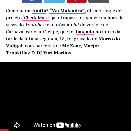
Como parar
Anitta
?
“Vai Malandra”
, último single do
projeto
‘Check Mate’
, já ultrapassa os quinze milhões de
views do
Youtube
e é o próximo
hit
do verão e do
Carnaval carioca. O clipe, que foi
lançado
no início da
tarde da última segunda, 18, foi gravado no
Morro do
Vidigal
, com parcerias de
Mc Zaac
,
Maejor
,
Tropkillaz
&
DJ Yuri Martins
.