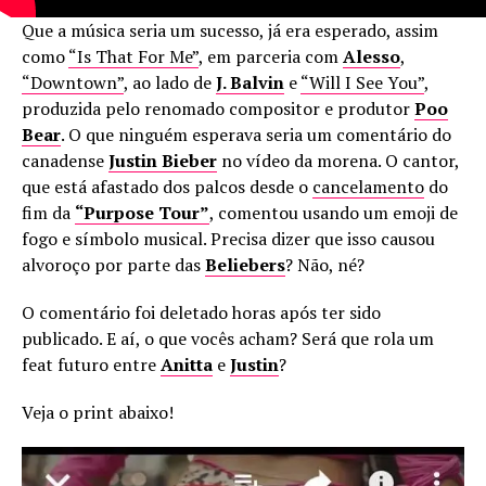
Que a música seria um sucesso, já era esperado, assim
como
“Is That For Me”
, em parceria com
Alesso
,
“Downtown”
, ao lado de
J. Balvin
e
“Will I See You”
,
produzida pelo renomado compositor e produtor
Poo
Bear
. O que ninguém esperava seria um comentário do
canadense
Justin Bieber
no vídeo da morena. O cantor,
que está afastado dos palcos desde o
cancelamento
do
fim da
“Purpose Tour”
, comentou usando um emoji de
fogo e símbolo musical. Precisa dizer que isso causou
alvoroço por parte das
Beliebers
? Não, né?
O comentário foi deletado horas após ter sido
publicado. E aí, o que vocês acham? Será que rola um
feat futuro entre
Anitta
e
Justin
?
Veja o print abaixo!