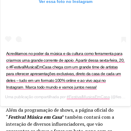
Ver essa foto no Instagram
Acreditamos no poder da música e da cultura como ferramenta para
criarmos uma grande corrente de apoio. A partir dessa sexta-feira, 20,
o #FestivalMusicaEmCasa chega com um grande time de artistas
para oferecer apresentações exclusivas, direto da casa de cada um
deles – tudo em um formato 100% online e ao vivo aqui no
Instagram. Marca todo mundo e vamos juntos nessa!
Uma publicação compartilhada por
#FestivalMusicaEmCasa
(@festivalmusicaemcasa) em
Além da programação de shows, a página oficial do
“
Festival Música em Casa
” também contará com a
interação de diversos influenciadores, que vão
apresentar os shows e fazer um bate-papo com os