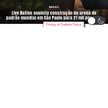
BRASIL
Live Nation anuncia construção de arena de
padrão mundial em São Paulo para 21 mil pessoas
Privacy & Cookies Policy
By
danieloutlander
on
04/08/2026
A
gigante global do entretenimento,
Live
Nation Entertainment
, está construindo
sua primeira arena no Brasil. Em parceria
com o grupo de desenvolvimento urbano
Cidade Center Norte
, a empresa
anunciou um novo complexo em São Paulo com
capacidade para 21.000 pessoas, com inauguração
prevista para 2028.