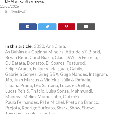
Lily Allen; confira o line-up
11/05/2026
Em "Festival"
In this article:
3030
,
Ana Clara
,
As Bahias e a Cozinha Mineira
,
Atitude 67
,
Biorki
,
Bryan Behr
,
Carol Biazin
,
Clau
,
DAY
,
Di Ferrero
,
DJ Batata
,
Donatto
,
Eli Soares
,
Featured
,
Felipe Araújo
,
Felipe Vilela
,
gaab
,
Gabily
,
Gabriela Gomes
,
Greg BBX
,
Guga Nandes
,
Intagram
,
Jão
,
Juan Marcus & Vinícius
,
Júlia & Rafaela
,
Lauana Prado
,
Léo Santana
,
Lucas e Orelha
,
Lucas Reis & Thácio
,
Luísa Sonza
,
Mahmundi
,
Maneva
,
Melim
,
Mumuzinho
,
OutroEu
,
Paula Fernandes
,
PH e Michel
,
Preto no Branco
,
Projota
,
Rodrigo Suricato
,
Shark
,
Show
,
Shows
,
Tayrone
,
Tropkillaz
,
Vitão