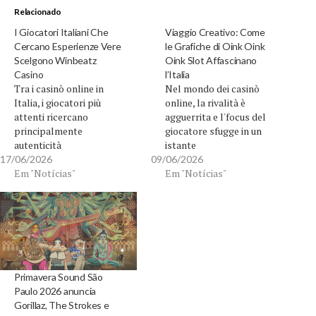
Relacionado
I Giocatori Italiani Che
Viaggio Creativo: Come
Cercano Esperienze Vere
le Grafiche di Oink Oink
Scelgono Winbeatz
Oink Slot Affascinano
Casino
l’Italia
Tra i casinò online in
Nel mondo dei casinò
Italia, i giocatori più
online, la rivalità è
attenti ricercano
agguerrita e l'focus del
principalmente
giocatore sfugge in un
autenticità
istante
https://winbeatzz.it/.
https://oinkoinkoink.it/.
17/06/2026
09/06/2026
Winbeatz Casino
Em "Notícias"
Qui, l'impatto visivo fa la
Em "Notícias"
emerge poiché offre
differenza notevole.
qualcosa di più di un
Oink Oink Oink Slot si fa
semplice catalogo di
distinguere non solo per
giochi. Punta su elementi
il gameplay, ma per un
concreti, quelli che un
viaggio artistico che ha
appassionato italiano
instaurato un rapporto
comprende e stima. La
unico con il…
Primavera Sound São
piattaforma non è un
Paulo 2026 anuncia
semplice fornitore di
Gorillaz, The Strokes e
servizi. Crea…