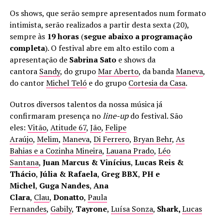
Os shows, que serão sempre apresentados num formato
intimista, serão realizados a partir desta sexta (20),
sempre às
19 horas
(
segue abaixo a programação
completa
). O festival abre em alto estilo com a
apresentação de
Sabrina Sato
e shows da
cantora
Sandy
, do grupo
Mar Aberto
, da banda
Maneva
,
do cantor
Michel Teló
e do grupo
Cortesia da Casa
.
Outros diversos talentos da nossa música já
confirmaram presença no
line-up
do festival. São
eles:
Vitão
,
Atitude 67
,
Jão
,
Felipe
Araújo
,
Melim
,
Maneva
,
Di Ferrero
,
Bryan Behr
,
As
Bahias e a Cozinha Mineira
,
Lauana Prado
,
Léo
Santana
,
Juan Marcus & Vinícius
,
Lucas Reis &
Thácio
,
Júlia & Rafaela
,
Greg BBX
,
PH e
Michel
,
Guga Nandes
,
Ana
Clara
,
Clau
,
Donatto
,
Paula
Fernandes
,
Gabily
,
Tayrone
,
Luísa Sonza
,
Shark,
Lucas