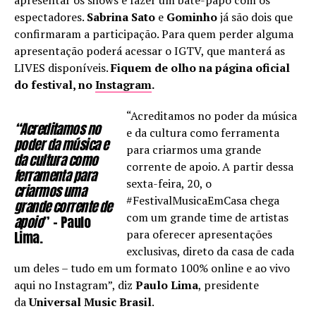
espectadores.
Sabrina Sato
e
Gominho
já são dois que
confirmaram a participação. Para quem perder alguma
apresentação poderá acessar o IGTV, que manterá as
LIVES disponíveis.
Fiquem de olho na página oficial
do festival, no
Instagram
.
“Acreditamos no poder da música
“Acreditamos no
e da cultura como ferramenta
poder da música e
para criarmos uma grande
da cultura como
corrente de apoio. A partir dessa
ferramenta para
sexta-feira, 20, o
criarmos uma
#FestivalMusicaEmCasa chega
grande corrente de
com um grande time de artistas
apoio
” – Paulo
para oferecer apresentações
Lima.
exclusivas, direto da casa de cada
um deles – tudo em um formato 100% online e ao vivo
aqui no Instagram”, diz
Paulo Lima
, presidente
da
Universal Music Brasil
.