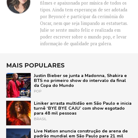
filmes e apaixonada por música de todos os
tipos. Ainda tem esperanças de ser adotada
por Beyoncé e participar da cerimônia do
Oscar, nem que seja limpando as estatuetas.
Julie se sente muito feliz e realizada em
poder escrever sobre o mundo pop, e levar
informação de qualidade pra galera.
MAIS POPULARES
Justin Bieber se junta a Madonna, Shakira e
BTS no primeiro show do intervalo da final
da Copa do Mundo
POP
Liniker arrasta multidão em São Paulo e inicia
turnê ‘BYE BYE CAJU’ com show esgotado
para 48 mil pessoas
BRASIL
Live Nation anuncia construção de arena de
padrão mundial em São Paulo para 21 mil