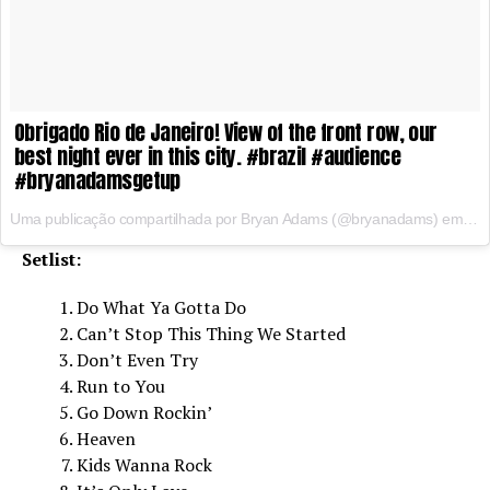
Obrigado Rio de Janeiro! View of the front row, our
best night ever in this city. #brazil #audience
#bryanadamsgetup
Uma publicação compartilhada por Bryan Adams (@bryanadams) em
Abr
Setlist:
Do What Ya Gotta Do
Can’t Stop This Thing We Started
Don’t Even Try
Run to You
Go Down Rockin’
Heaven
Kids Wanna Rock