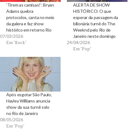
‘Tirem as camisas!’: Bryan
ALERTA DE SHOW
Adams quebra
HISTÓRICO: O que
protocolos, canta no meio
esperar da passagem da
da galera e faz show
bilionária turnê do The
histórico em retorno Rio
Weeknd pelo Rio de
07/03/2026
Janeiro neste domingo
Em "Rock"
24/04/2026
Em "Pop"
Após esgotar São Paulo,
Hayley Williams anuncia
show da sua turnê solo
no Rio de Janeiro
08/05/2026
Em "Pop"