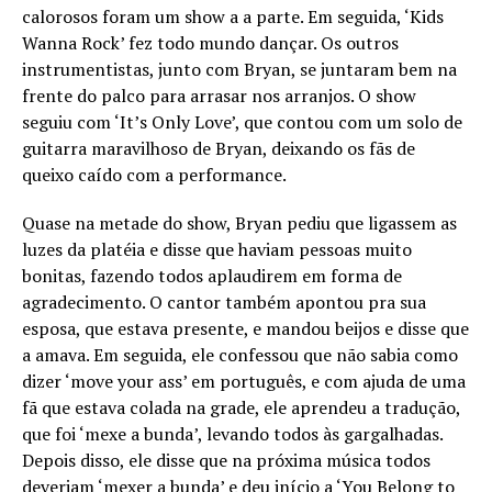
calorosos foram um show a a parte. Em seguida, ‘Kids
Wanna Rock’ fez todo mundo dançar. Os outros
instrumentistas, junto com Bryan, se juntaram bem na
frente do palco para arrasar nos arranjos. O show
seguiu com ‘It’s Only Love’, que contou com um solo de
guitarra maravilhoso de Bryan, deixando os fãs de
queixo caído com a performance.
Quase na metade do show, Bryan pediu que ligassem as
luzes da platéia e disse que haviam pessoas muito
bonitas, fazendo todos aplaudirem em forma de
agradecimento. O cantor também apontou pra sua
esposa, que estava presente, e mandou beijos e disse que
a amava. Em seguida, ele confessou que não sabia como
dizer ‘move your ass’ em português, e com ajuda de uma
fã que estava colada na grade, ele aprendeu a tradução,
que foi ‘mexe a bunda’, levando todos às gargalhadas.
Depois disso, ele disse que na próxima música todos
deveriam ‘mexer a bunda’ e deu início a ‘You Belong to