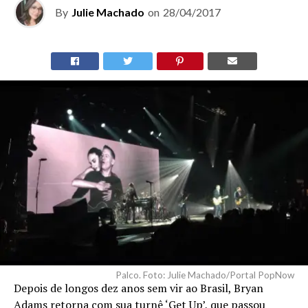
By
Julie Machado
on
28/04/2017
Palco. Foto: Julie Machado/Portal PopNow
Depois de longos dez anos sem vir ao Brasil, Bryan
Adams retorna com sua turnê ‘Get Up’, que passou