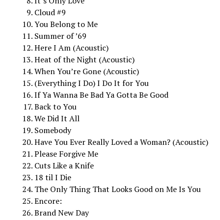
It’s Only Love
Cloud #9
You Belong to Me
Summer of ’69
Here I Am
(
Acoustic
)
Heat of the Night
(
Acoustic
)
When You’re Gone
(
Acoustic
)
(Everything I Do) I Do It for You
If Ya Wanna Be Bad Ya Gotta Be Good
Back to You
We Did It All
Somebody
Have You Ever Really Loved a Woman?
(
Acoustic
)
Please Forgive Me
Cuts Like a Knife
18 til I Die
The Only Thing That Looks Good on Me Is You
Encore:
Brand New Day