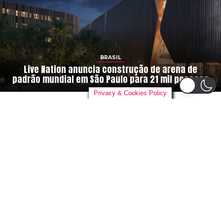
BRASIL
Live Nation anuncia construção de arena de
padrão mundial em São Paulo para 21 mil pessoas
Privacy & Cookies Policy
By
danieloutlander
on
04/08/2026
A gigante global do entretenimento,
Live Nation
Entertainment
, está construindo sua primeira arena no
Brasil. Em parceria com o grupo de desenvolvimento
urbano
Cidade Center Norte
, a empresa anunciou um
novo complexo em São Paulo com capacidade para