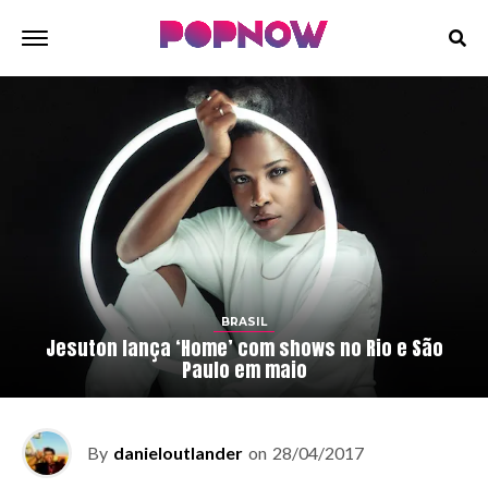
BRASIL
Jesuton lança ‘Home’ com shows no Rio e São
Paulo em maio
By
danieloutlander
on
28/04/2017