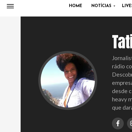
HOME
NOTÍCIAS
LIVE
Tat
Jornalis
rádio c
Descobr
empresa
desde c
heavy m
que dar