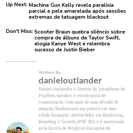
Up Next:
Machine Gun Kelly revela paralisia
parcial e pele amarelada após sessões
extremas de tatuagem blackout
Don't Miss:
Scooter Braun quebra silêncio sobre
compra de álbuns de Taylor Swift,
elogia Kanye West e relembra
sucesso de Justin Bieber
Written By
danieloutlander
Daniel Outlander é Diretor de Jornalismo do
PopNow, speaker e estrategista de
comunicação. Com mais de uma década de
atuação, fundamenta sua prática em uma
sólida formação: detém MBA em Marketing,
Branding e Growth (PUC-RS) e é mestrando
pela Escola de Negócios Europeus de