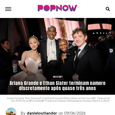
WOW!
Ariana Grande e Ethan Slater terminam namoro
discretamente após quase três anos
Ariana Grande, Paul Tazewell, Cynthia Erivo and Ethan Slater at the live ABC Telecast of
the 97th Oscars® at Dolby® Theatre at Ovation Hollywood on Sunday, March 2, 2025.
By
danieloutlander
on
09/06/2026