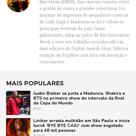
Barcelona (ENEB). Sua carreira transita entre
a gestão de crises e grandes coberturas. Foi
assessor de imprensa de megashows como os
de Lady Gaga e Madonna no RJ e cobriu os
principais festivais do país. Como
palestrante, subiu ao palco do Rio Innovation
Week e teve seu trabalho reconhecido em
duas edições do Digital Awards. Hoje, lidera a
redação do PopNow com foco em inovação e
crescimento.
MAIS POPULARES
Justin Bieber se junta a Madonna, Shakira e
BTS no primeiro show do intervalo da final
da Copa do Mundo
POP
Liniker arrasta multidão em São Paulo e inicia
turnê ‘BYE BYE CAJU’ com show esgotado
para 48 mil pessoas
BRASIL