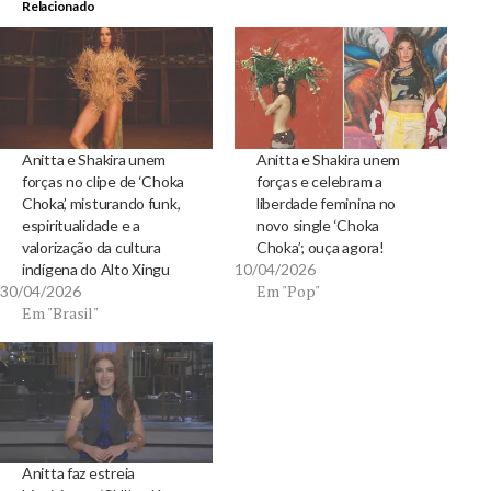
Relacionado
Anitta e Shakira unem
Anitta e Shakira unem
forças no clipe de ‘Choka
forças e celebram a
Choka’, misturando funk,
liberdade feminina no
espiritualidade e a
novo single ‘Choka
valorização da cultura
Choka’; ouça agora!
indígena do Alto Xingu
10/04/2026
Em "Pop"
30/04/2026
Em "Brasil"
Anitta faz estreia