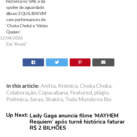
histórica no ‘SNL’ e dá
spoiler do aguardado
álbum ‘EQUILIBRIVM’
com performances de
‘Choka Choka’ e ‘Várias
Quejas’
12/04/2026
Em "Brasil"
In this article:
Anitta
,
Atómica
,
Choka Choka
,
Colaboração
,
Copacabana
,
Featured
,
plágio
,
Polêmica
,
Sarao
,
Shakira
,
Todo Mundo no Rio
Up Next:
Lady Gaga anuncia filme ‘MAYHEM
Requiem’ após turnê histórica faturar
R$ 2 BILHÕES