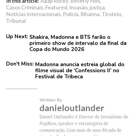
In this article:
A$ap Rocky
,
Beverly Hills
,
Casos Criminais
,
Featured
,
Invasão
,
justiça
,
Notícias Internacionais
,
Polícia
,
Rihanna
,
Tiroteio
,
Tribunal
Up Next:
Shakira, Madonna e BTS farão o
primeiro show de intervalo da final da
Copa do Mundo 2026
Don't Miss:
Madonna anuncia estreia global do
filme visual de ‘Confessions II’ no
Festival de Tribeca
Written By
danieloutlander
Daniel Outlander é Diretor de Jornalismo do
PopNow, speaker e estrategista de
comunicação. Com mais de uma década de