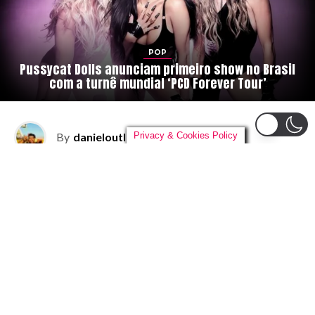
POP
Pussycat Dolls anunciam primeiro show no Brasil
com a turnê mundial ‘PCD Forever Tour’
Privacy & Cookies Policy
By
danieloutlander
on
04/08/2026
O
reencontro que os fãs brasileiros tanto
esperavam finalmente vai acontecer. As
Pussycat Dolls
confirmaram a sua
primeira passagem pela história do
Brasil com a turnê mundial
PCD Forever
Tour
, que celebra os 20 anos do aclamado álbum de