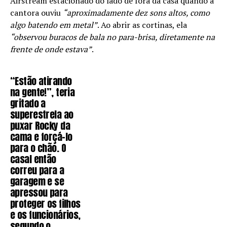
Airstream estacionado do lado de fora da casa quando a
cantora ouviu
“aproximadamente dez sons altos, como
algo batendo em metal”
. Ao abrir as cortinas, ela
“observou buracos de bala no para-brisa, diretamente na
frente de onde estava”
.
“Estão atirando
na gente!”, teria
gritado a
superestrela ao
puxar Rocky da
cama e forçá-lo
para o chão. O
casal então
correu para a
garagem e se
apressou para
proteger os filhos
e os funcionários,
segundo o