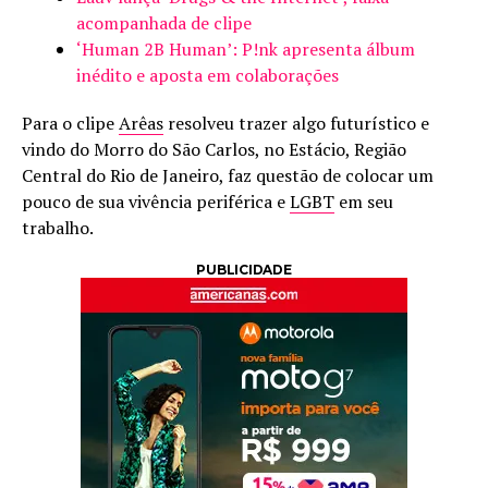
acompanhada de clipe
‘Human 2B Human’: P!nk apresenta álbum
inédito e aposta em colaborações
Para o clipe
Arêas
resolveu trazer algo futurístico e
vindo do Morro do São Carlos, no Estácio, Região
Central do Rio de Janeiro, faz questão de colocar um
pouco de sua vivência periférica e
LGBT
em seu
trabalho.
PUBLICIDADE