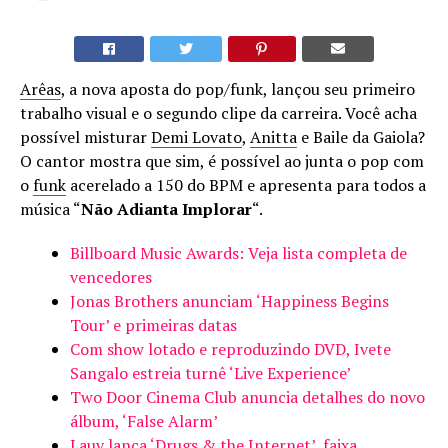
Arêas
, a nova aposta do pop/funk, lançou seu primeiro
trabalho visual e o segundo clipe da carreira. Você acha
possível misturar
Demi Lovato
,
Anitta
e Baile da Gaiola?
O cantor mostra que sim, é possível ao junta o pop com
o
funk
acerelado a 150 do BPM e apresenta para todos a
música “
Não Adianta Implorar
“.
Billboard Music Awards: Veja lista completa de
vencedores
Jonas Brothers anunciam ‘Happiness Begins
Tour’ e primeiras datas
Com show lotado e reproduzindo DVD, Ivete
Sangalo estreia turnê ‘Live Experience’
Two Door Cinema Club anuncia detalhes do novo
álbum, ‘False Alarm’
Lauv lança ‘Drugs & the Internet’, faixa