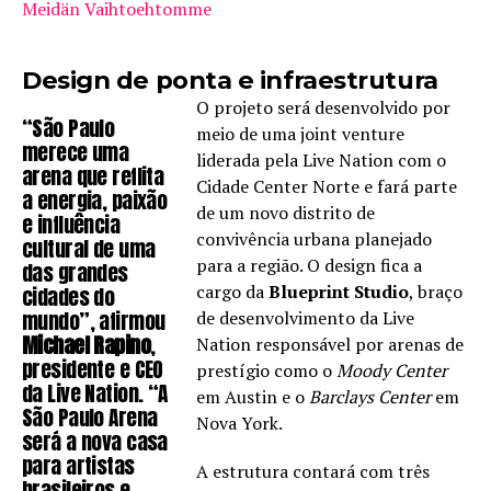
Meidän Vaihtoehtomme
Design de ponta e infraestrutura
O projeto será desenvolvido por
“São Paulo
meio de uma joint venture
merece uma
liderada pela Live Nation com o
arena que reflita
Cidade Center Norte e fará parte
a energia, paixão
de um novo distrito de
e influência
convivência urbana planejado
cultural de uma
para a região. O design fica a
das grandes
cargo da
Blueprint Studio
, braço
cidades do
mundo”, afirmou
de desenvolvimento da Live
Michael Rapino
,
Nation responsável por arenas de
presidente e CEO
prestígio como o
Moody Center
da Live Nation. “A
em Austin e o
Barclays Center
em
São Paulo Arena
Nova York.
será a nova casa
para artistas
A estrutura contará com três
brasileiros e