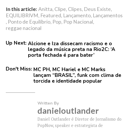
In this article:
Anitta
,
Clipe
,
Clipes
,
Deus Existe
,
EQUILIBRIVM
,
Featured
,
Lançamento
,
Lançamentos
,
Ponto de Equilíbrio
,
Pop
,
Pop Nacional
,
reggae nacional
Up Next:
Alcione e Iza dissecam racismo e o
legado da música preta na Rio2C: ‘A
porta fechada é para bater’
Don't Miss:
MC PH, MC Hariel e MC Marks
lançam “BRASIL”, funk com clima de
torcida e identidade popular
Written By
danieloutlander
Daniel Outlander é Diretor de Jornalismo do
PopNow, speaker e estrategista de