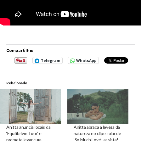
Compartilhe:
Telegram
WhatsApp
Relacionado
Anitta anuncia locais da
Anitta abraça a leveza da
‘Equilibrivm Tour’ e
natureza no clipe solar de
promete levar cura
‘So Much Love’; assista!