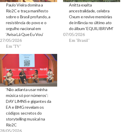
Paulo Vieira domina a
Anitta exalta
Rio2C e traça manifesto
ancestralidade, celebra
sobre o Brasil profundo, a
Oxum e revive memórias
resistência do povo e o
de infância no último ato
orgulho nacional em
do álbum ‘EQUILIBRIVM’
‘Avisa Lá Que Eu Vou’
07/05/2026
Em "Brasil"
27/05/2026
Em "TV"
‘Não adianta usar minha
música só por números’:
DAY LIMNS e gigantes da
EA e BMG revelam os
códigos secretos do
storytelling musical na
Rio2C
28/05/2026