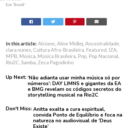
Em "Brasil"
In this article:
Alcione
,
Aline Midlej
,
Ancestralidade
,
clara nunes
,
Cultura Afro-Brasileira
,
Featured
,
IZA
,
MPB
,
Música
,
Música Brasileira
,
Pop
,
Pop Nacional
,
Rio2C
,
Samba
,
Zeca Pagodinho
Up Next:
‘Não adianta usar minha música só por
números’: DAY LIMNS e gigantes da EA
e BMG revelam os códigos secretos do
storytelling musical na Rio2C
Don't Miss:
Anitta exalta a cura espiritual,
convida Ponto de Equilíbrio e foca na
natureza no audiovisual de ‘Deus
Existe’