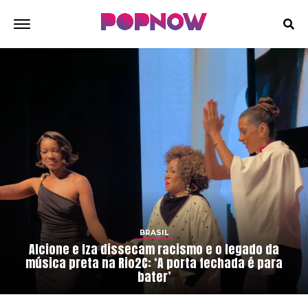
BRASIL
Alcione e Iza dissecam racismo e o legado da
música preta na Rio2C: ‘A porta fechada é para
bater’