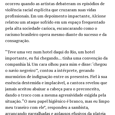
ocorreu quando as artistas debateram os episódios de
violência racial explícita que cruzaram suas vidas
profissionais. Em um depoimento impactante, Alcione
relatou um ataque sofrido em um espaço frequentado
pela alta sociedade carioca, escancarando como o
racismo brasileiro opera mesmo diante do sucesso e da
consagração.
“Teve uma vez num hotel daqui do Rio, um hotel
importante, eu fui chegando… tinha uma convenção da
companhia lá. Um cara olhou para mim e disse: ‘chegou
o navio negreiro'”, contou a intérprete, gerando
murmúrios de indignação entre os presentes. Fiel à sua
essência destemida e implacável, a cantora revelou que
jamais aceitou abaixar a cabeça para o preconceito,
dando o troco com a mesma agressividade exigida pela
situação. “O meu papel higiênico é branco, mas eu limpo
meu traseiro com ele”, respondeu a sambista,
arrancando gargalhadas e aplausos efusivos da plateia