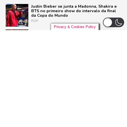
Justin Bieber se junta a Madonna, Shakira e
BTS no primeiro show do intervalo da final
da Copa do Mundo
POP
Privacy & Cookies Policy
Liniker arrasta multidão em São Paulo e inicia
turnê ‘BYE BYE CAJU’ com show esgotado
para 48 mil pessoas
BRASIL
Live Nation anuncia construção de arena de
padrão mundial em São Paulo para 21 mil
pessoas
BRASIL
Pussycat Dolls anunciam primeiro show no
Brasil com a turnê mundial ‘PCD Forever
Tour’
POP
ADVERTISEMENT