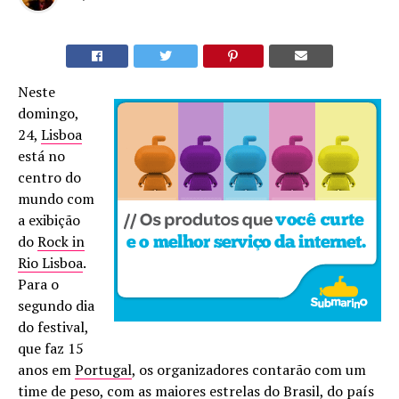
Neste
domingo,
24,
Lisboa
está no
centro do
mundo com
a exibição
do
Rock in
Rio Lisboa
.
Para o
segundo dia
do festival,
que faz 15
anos em
Portugal
, os organizadores contarão com um
time de peso, com as maiores estrelas do
Brasil
, do país