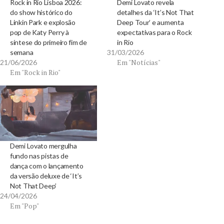
Rock in Rio Lisboa 2026:
Demi Lovato revela
do show histórico do
detalhes da ‘It’s Not That
Linkin Park e explosão
Deep Tour’ e aumenta
pop de Katy Perry à
expectativas para o Rock
síntese do primeiro fim de
in Rio
semana
31/03/2026
Em "Notícias"
21/06/2026
Em "Rock in Rio"
Demi Lovato mergulha
fundo nas pistas de
dança com o lançamento
da versão deluxe de ‘It’s
Not That Deep’
24/04/2026
Em "Pop"