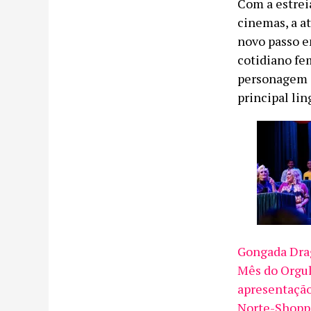
Com a estrei
cinemas, a at
novo passo e
cotidiano fe
personagem q
principal li
Gongada Drag
Mês do Orgu
apresentação
Norte-Shoppi