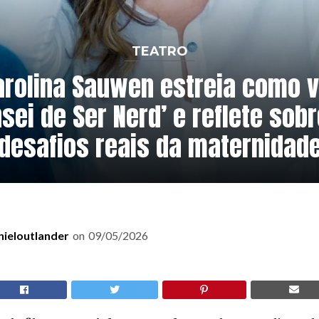
TEATRO
arolina Sauwen estreia como v
sei de Ser Nerd’ e reflete sob
desafios reais da maternidad
nieloutlander
on
09/05/2026