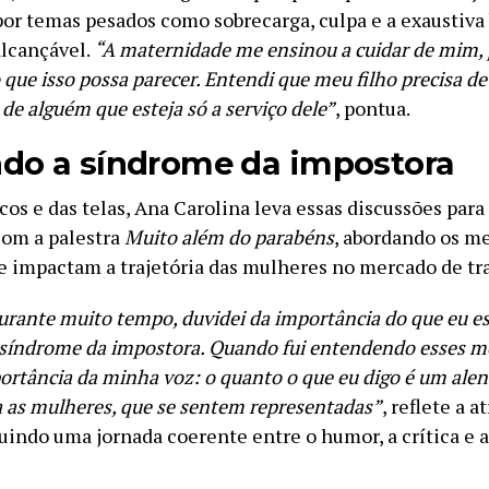
por temas pesados como sobrecarga, culpa e a exaustiva
alcançável.
“A maternidade me ensinou a cuidar de mim, 
 que isso possa parecer. Entendi que meu filho precisa 
o de alguém que esteja só a serviço dele”
, pontua.
do a síndrome da impostora
cos e das telas, Ana Carolina leva essas discussões par
com a palestra
Muito além do parabéns
, abordando os 
ue impactam a trajetória das mulheres no mercado de tr
durante muito tempo, duvidei da importância do que eu e
a síndrome da impostora. Quando fui entendendo esses 
portância da minha voz: o quanto o que eu digo é um ale
a as mulheres, que se sentem representadas”
, reflete a a
uindo uma jornada coerente entre o humor, a crítica e a