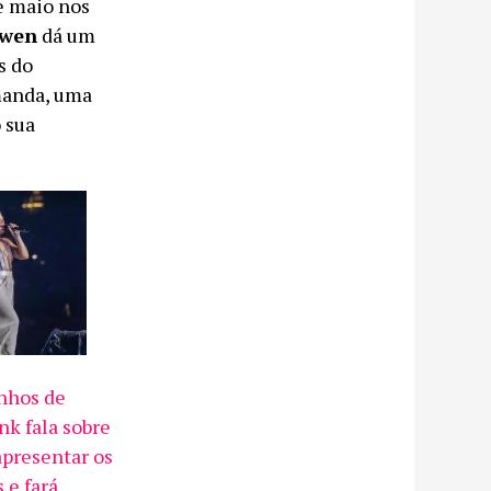
e maio nos
uwen
dá um
s do
manda, uma
 sua
nhos de
!nk fala sobre
presentar os
 e fará