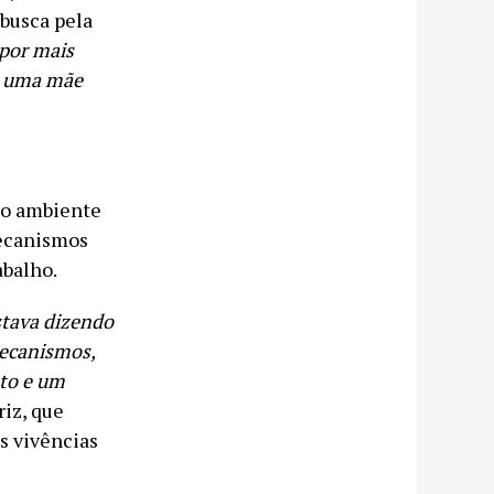
 busca pela
por mais
de uma mãe
a o ambiente
mecanismos
abalho.
stava dizendo
mecanismos,
nto e um
triz, que
s vivências