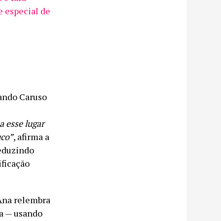
 especial de
ando Caruso
a esse lugar
uco”
, afirma a
seduzindo
ificação
Ana relembra
da — usando