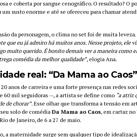
osa e coberta por sangue cenográfico. O resultado? O po
 um susto enorme e até se ofereceu para chamar aten
nsão da personagem, o clima no set foi de muita leveza.
 que eu já admiro há muitos anos. Nesse projeto, ele vi
go muito querido. É bonito demais ver a maneira como el
ntrega comédia da melhor qualidade”
, elogia Ana.
idade real: “Da Mama ao Caos
20 anos de carreira e uma forte presença nas redes soc
e 60 mil seguidoras —, a artista se define como
“a atriz 
de de chorar”
. Esse olhar que transforma a tensão em ar
 seu solo de comédia
Da Mama ao Caos
, em cartaz no
io de Janeiro, de 6 a 27 de maio.
o, a maternidade surge sem qualquer tipo de idealizaçã