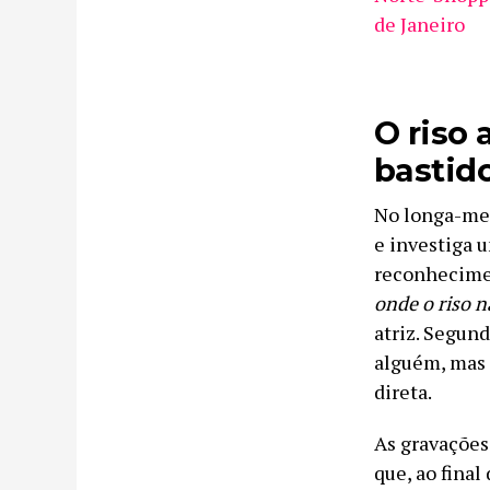
de Janeiro
O riso 
bastid
No longa-me
e investiga 
reconhecime
onde o riso 
atriz. Segun
alguém, mas 
direta.
As gravações
que, ao final