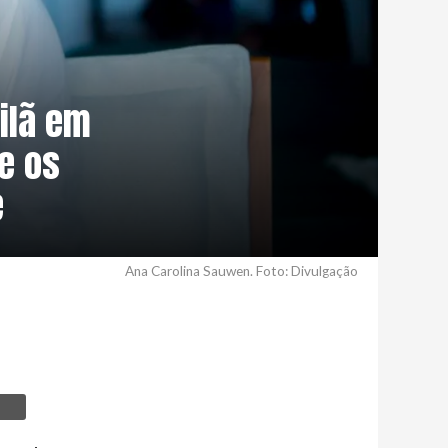
ilã em
re os
e
Ana Carolina Sauwen. Foto: Divulgação