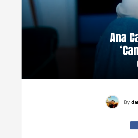
Ana C
‘Can
By
da