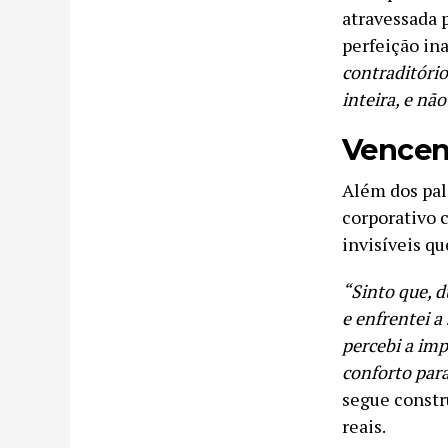
atravessada 
perfeição in
contraditório
inteira, e nã
Vencen
Além dos pal
corporativo 
invisíveis q
“Sinto que, 
e enfrentei 
percebi a im
conforto par
segue constr
reais.