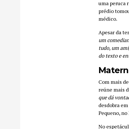
uma peruca r
prédio tomou
médico.
Apesar da te
um comediante
tudo, um ami
do texto e e
Matern
Com mais de 
reúne mais d
que dá vonta
desdobra em
Pequeno, no R
No espetácul