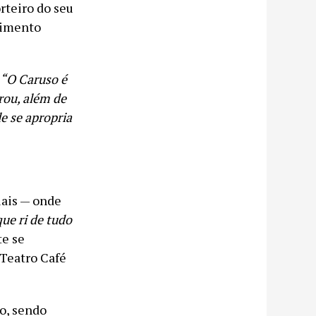
rteiro do seu
dimento
“O Caruso é
rou, além de
e se apropria
”
iais — onde
que ri de tudo
te se
 Teatro Café
o, sendo