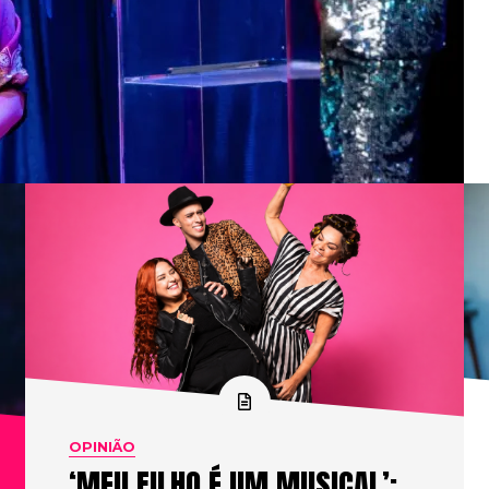
OPINIÃO
‘MEU FILHO É UM MUSICAL’: