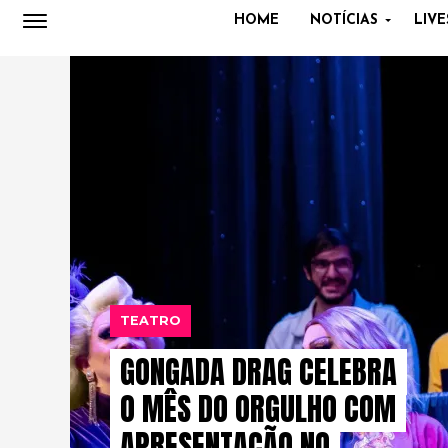
HOME
NOTÍCIAS
LIVE
TEATRO
GONGADA DRAG CELEBRA
O MÊS DO ORGULHO COM
APRESENTAÇÃO NO