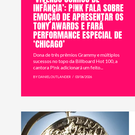
INFÂNCIA’: P!NK FALA SOBRE
EMOÇÃO DE APRESENTAR OS
TONY AWARDS E FARÁ
PERFORMANCE ESPECIAL DE
‘CHICAGO’
Dona de três prêmios Grammy e múltiplos
sucessos no topo da Billboard Hot 100, a
cantora P!nk adicionará um feito...
BY DANIELOUTLANDER
03/06/2026