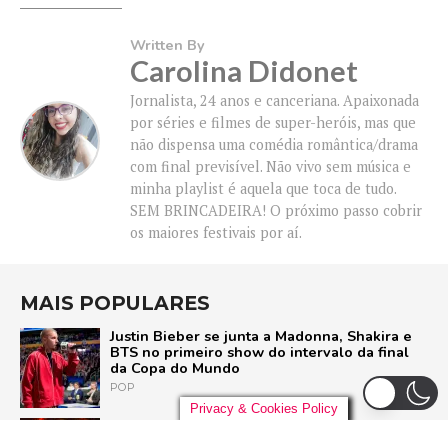
Written By
Carolina Didonet
Jornalista, 24 anos e canceriana. Apaixonada
por séries e filmes de super-heróis, mas que
não dispensa uma comédia romântica/drama
com final previsível. Não vivo sem música e
minha playlist é aquela que toca de tudo.
SEM BRINCADEIRA! O próximo passo cobrir
os maiores festivais por aí.
MAIS POPULARES
Justin Bieber se junta a Madonna, Shakira e
BTS no primeiro show do intervalo da final
da Copa do Mundo
POP
Privacy & Cookies Policy
Liniker arrasta multidão em São Paulo e inicia
turnê ‘BYE BYE CAJU’ com show esgotado