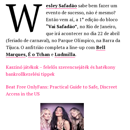
W
esley Safadão
sabe bem fazer um
evento de sucesso, não é mesmo?
Então vem aí, a 1° edição do bloco
“Vai Safadão”
, no Rio de Janeiro,
que irá acontecer no dia 22 de abril
(feriado de carnaval), no Parque Olímpico, na Barra da
Tijuca. O anfitrião completa a line-up com
Bell
Marques
,
É o Tchan
e
Ludmilla
.
Kaszinó játékok – felelős szerencsejáték és hatékony
bankrollkezelési tippek
Beat Free OnlyFans: Practical Guide to Safe, Discreet
Access in the US