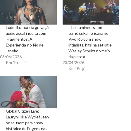
Ludmilla anuncia gravação
The Lumineers abre
audiovisual inédita com
turnê sul-americana no
‘Fragmentos: A
Vivo Rio com show
Experiência’ no Rio de
intimista, hits na setlist e
Janeiro
Wesley Schultz no meio
03/06/2026
da plateia
Em "Brasil"
23/04/2026
Em "Pop"
Global Citizen Live:
Lauryn Hill e Wyclef Jean
se reúnem para show
histórico do Fugees nas