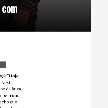
’ com
ngle
“
Hoje
. Nesta
pe da faixa.
também uma
recho que