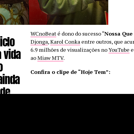
WCnoBeat
é dono do sucesso “
Nossa Que 
iclo
Djonga
,
Karol Conka
entre outros, que ac
 vida
6.9 milhões de visualizações no
YouTube
e
ao
Miaw MTV
.
o
Confira o clipe de “Hoje Tem”:
ainda
 de
em