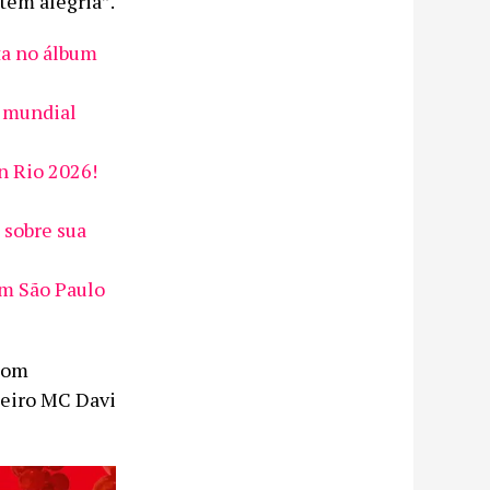
tem alegria”.
ta no álbum
ê mundial
n Rio 2026!
 sobre sua
em São Paulo
com
keiro MC Davi