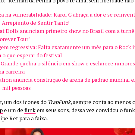
o: “Rennan da Penha o povo te ama, sem liberdade não 
za na vulnerabilidade: Karol G abraça a dor e se reinven
 Arrepiento de Sentir Tanto’
at Dolls anunciam primeiro show no Brasil com a turn
orever Tour’
em regressiva: Falta exatamente um mês para o Rock i
 o que esperar do festival
 Grande quebra o silêncio em show e esclarece rumores
na carreira
ation anuncia construção de arena de padrão mundial 
1 mil pessoas
r, um dos ícones do
TrapFunk
, sempre conta ao menos 
ap
e um de
funk
em seus sons, dessa vez convidou o fun
ipe Ret para a faixa.