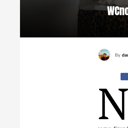
WCno
By
da