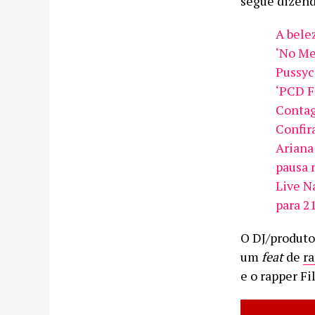
segue dizend
A bele
‘No Me
Pussyc
‘PCD F
Contag
Confira
Ariana
pausa 
Live N
para 2
O DJ/produto
um
feat
de
r
e o rapper Fil