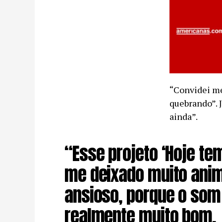
“Convidei me
quebrando”. J
ainda”.
“Esse projeto ‘Hoje te
me deixado muito ani
ansioso, porque o som
realmente muito bom.