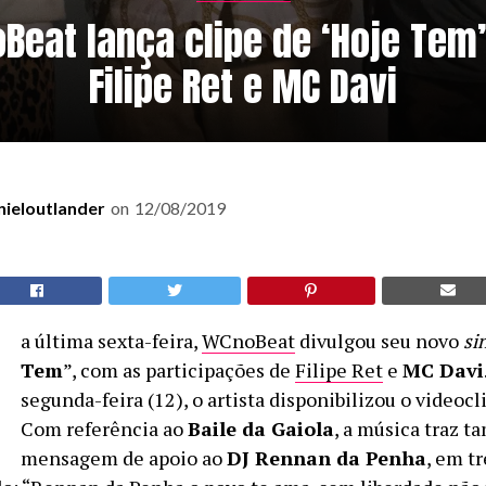
Beat lança clipe de ‘Hoje Tem
Filipe Ret e MC Davi
nieloutlander
on
12/08/2019
N
a última sexta-feira,
WCnoBeat
divulgou seu novo
si
Tem
”, com as participações de
Filipe Ret
e
MC Davi
segunda-feira (12), o artista disponibilizou o videocli
Com referência ao
Baile da Gaiola
, a música traz 
mensagem de apoio ao
DJ Rennan da Penha
, em t