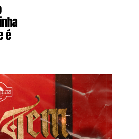
o
inha
e é