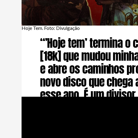
Hoje Tem. Foto: Divulgação
“’Hoje tem’ termina o c
[18k] que mudou minha
e abre os caminhos pr
novo disco que chega 
esse ano. É um divisor
águas, vocês não pod
perder” – WCnoBeat.