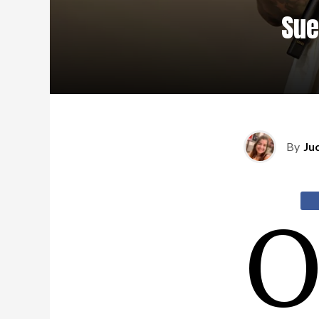
Sue
By
Ju