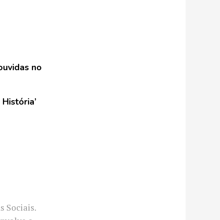
 ouvidas no
História’
 Sociais.