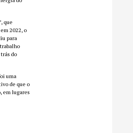
energia do
”, que
 em 2022, o
iu para
 trabalho
 trás do
foi uma
tivo de que o
, em lugares