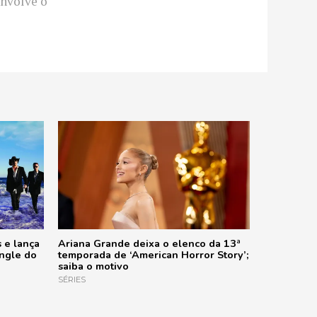
envolve o
 e lança
Ariana Grande deixa o elenco da 13ª
ingle do
temporada de ‘American Horror Story’;
saiba o motivo
SÉRIES