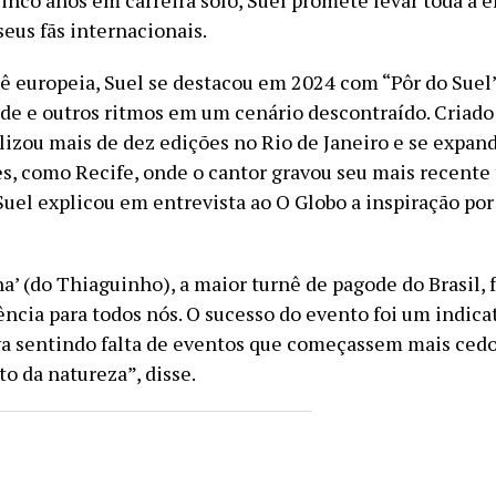
cinco anos em carreira solo, Suel promete levar toda a 
eus fãs internacionais.
ê europeia, Suel se destacou em 2024 com “Pôr do Suel
de e outros ritmos em um cenário descontraído. Criado
lizou mais de dez edições no Rio de Janeiro e se expand
es, como Recife, onde o cantor gravou seu mais recente
Suel explicou em entrevista ao O Globo a inspiração por
a’ (do Thiaguinho), a maior turnê de pagode do Brasil, 
ência para todos nós. O sucesso do evento foi um indica
va sentindo falta de eventos que começassem mais cedo
to da natureza”, disse.