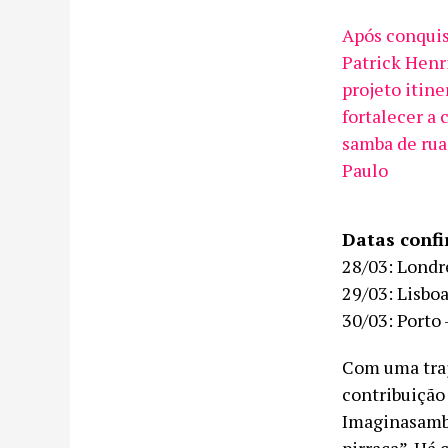
Após conquis
Patrick Henr
projeto itine
fortalecer a 
samba de ru
Paulo
Datas conf
28/03: Londre
29/03: Lisboa
30/03: Porto 
Com uma traj
contribuição
Imaginasamba