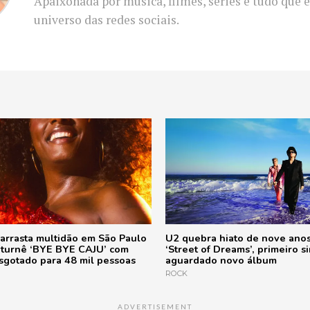
Apaixonada por música, filmes, séries e tudo que 
universo das redes sociais.
 arrasta multidão em São Paulo
U2 quebra hiato de nove anos
a turnê ‘BYE BYE CAJU’ com
‘Street of Dreams’, primeiro s
sgotado para 48 mil pessoas
aguardado novo álbum
ROCK
ADVERTISEMENT