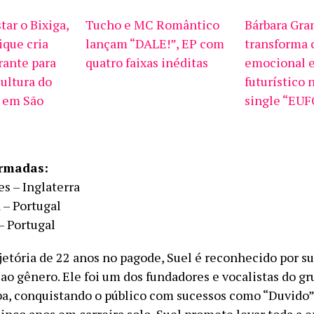
tar o Bixiga,
Tucho e MC Romântico
Bárbara Gra
ique cria
lançam “DALE!”, EP com
transforma 
rante para
quatro faixas inéditas
emocional 
cultura do
futurístico 
a em São
single “EU
irmadas:
s – Inglaterra
 – Portugal
– Portugal
etória de 22 anos no pagode, Suel é reconhecido por s
 ao gênero. Ele foi um dos fundadores e vocalistas do g
, conquistando o público com sucessos como “Duvido” 