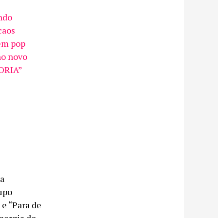
ndo
caos
em pop
no novo
FORIA”
ua
rupo
e “Para de