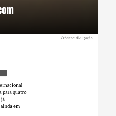
 com
Créditos: divulgação
ternacional
a para quatro
 já
 ainda em