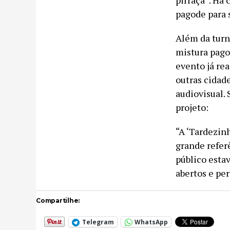
pirraça”. Há 
pagode para s
Além da turn
mistura pago
evento já rea
outras cidad
audiovisual. 
projeto:
“A ‘Tardezinh
grande refer
público esta
abertos e per
Compartilhe:
Telegram
WhatsApp