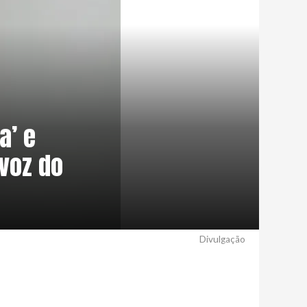
a’ e
voz do
Divulgação