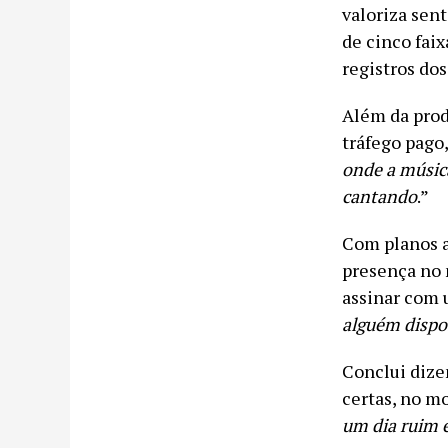
valoriza sen
de cinco fai
registros dos
Além da prod
tráfego pago,
onde a músic
cantando
.”
Com planos a
presença no 
assinar com 
alguém dispos
Conclui dize
certas, no m
um dia ruim e