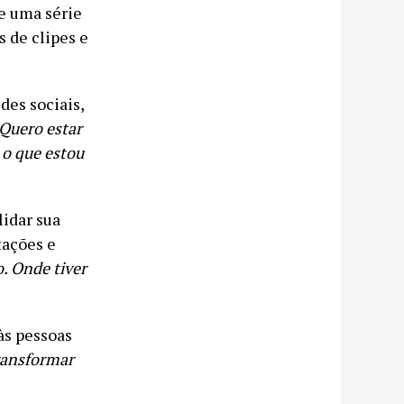
e uma série
 de clipes e
des sociais,
Quero estar
 o que estou
idar sua
tações e
. Onde tiver
às pessoas
transformar