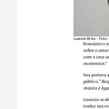
Luanzin Brito – Foto:
Romântico as
sobre o amor
com o caos ao
momentos
.”
Sua postura 
público. “
Resp
música é lug
Luanzin acab
traduz sua e