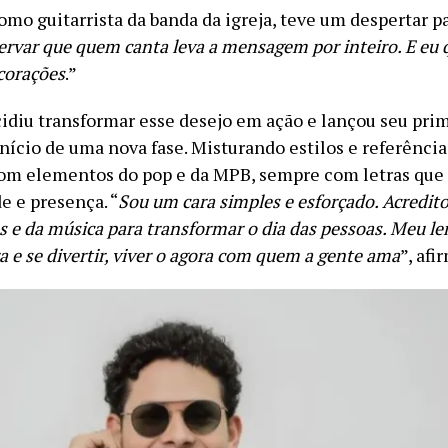
omo guitarrista da banda da igreja, teve um despertar pa
ervar que quem canta leva a mensagem por inteiro. E eu q
corações
.”
idiu transformar esse desejo em ação e lançou seu prim
nício de uma nova fase. Misturando estilos e referência
com elementos do pop e da MPB, sempre com letras que
e e presença. “
Sou um cara simples e esforçado. Acredit
 e da música para transformar o dia das pessoas. Meu le
ra e se divertir, viver o agora com quem a gente ama
”, afi