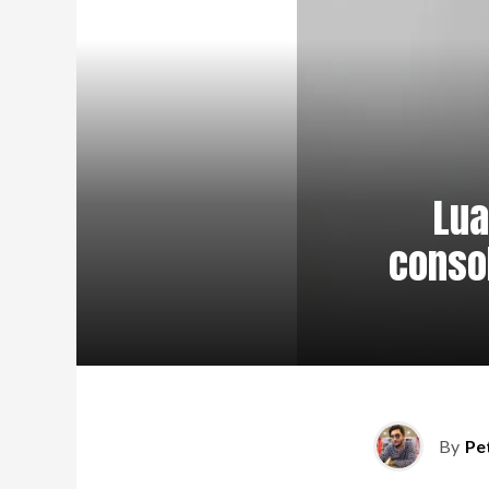
Lua
conso
By
Pe