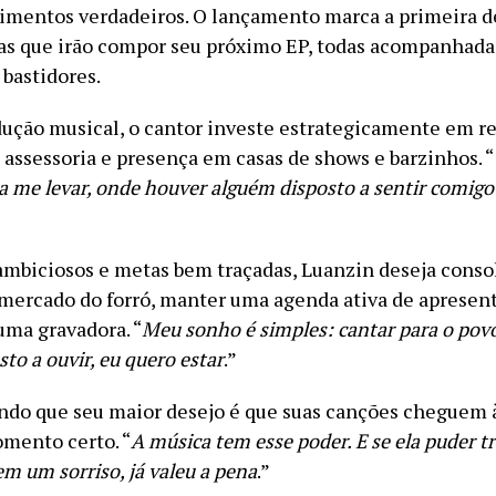
timentos verdadeiros. O lançamento marca a primeira d
xas que irão compor seu próximo EP, todas acompanhadas
 bastidores.
ução musical, o cantor investe estrategicamente em re
 assessoria e presença em casas de shows e barzinhos. “
a me levar, onde houver alguém disposto a sentir comigo
mbiciosos e metas bem traçadas, Luanzin deseja consol
mercado do forró, manter uma agenda ativa de apresen
uma gravadora. “
Meu sonho é simples: cantar para o povo
to a ouvir, eu quero estar
.”
ndo que seu maior desejo é que suas canções cheguem 
omento certo. “
A música tem esse poder. E se ela puder 
m um sorriso, já valeu a pena
.”