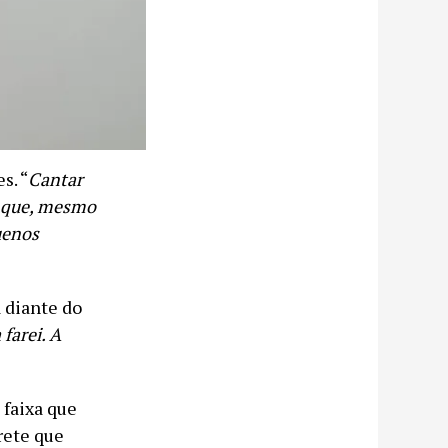
s. “
Cantar
o que, mesmo
uenos
 diante do
farei. A
 faixa que
rete que