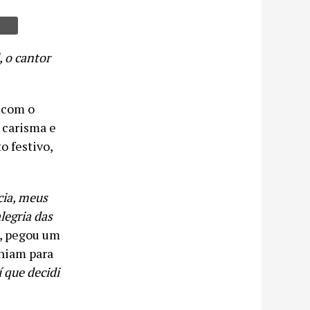
, o cantor
 com o
 carisma e
o festivo,
cia, meus
legria das
, pegou um
uniam para
 que decidi