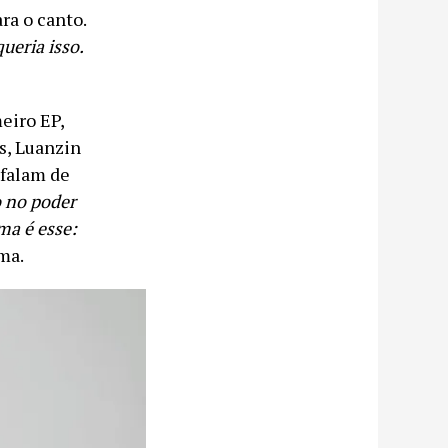
ra o canto.
ueria isso.
eiro EP,
s, Luanzin
 falam de
o no poder
ma é esse:
rma.