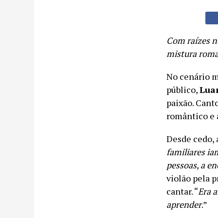
Com raízes no
mistura roman
No cenário m
público,
Luan
paixão. Canto
romântico e 
Desde cedo, a
familiares ia
pessoas, a e
violão pela 
cantar. “
Era a
aprender
.”