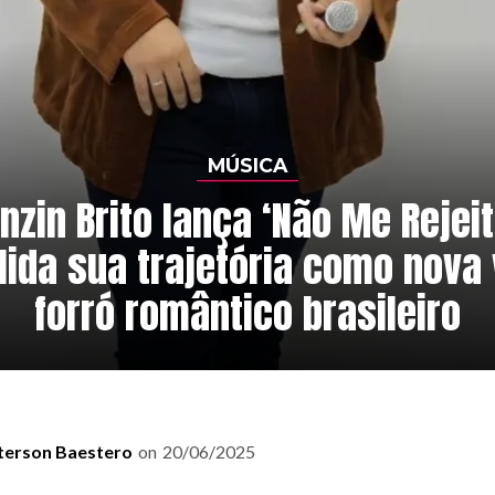
MÚSICA
nzin Brito lança ‘Não Me Rejeit
lida sua trajetória como nova 
forró romântico brasileiro
terson Baestero
on
20/06/2025