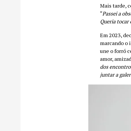
Mais tarde, c
“
Passei a obs
Queria tocar 
Em 2023, dec
marcando o i
une o forró 
amor, amizad
dos encontros
juntar a gale