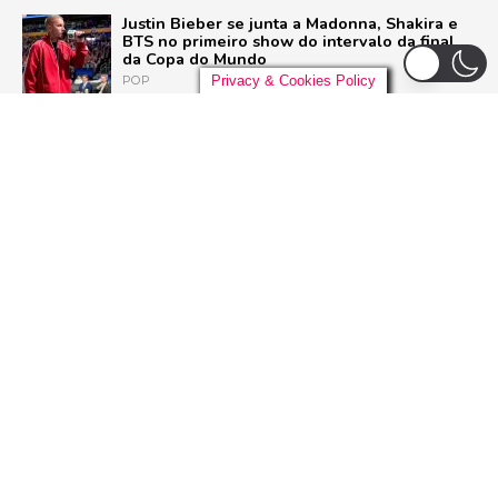
Justin Bieber se junta a Madonna, Shakira e
BTS no primeiro show do intervalo da final
da Copa do Mundo
Privacy & Cookies Policy
POP
Liniker arrasta multidão em São Paulo e inicia
turnê ‘BYE BYE CAJU’ com show esgotado
para 48 mil pessoas
BRASIL
Live Nation anuncia construção de arena de
padrão mundial em São Paulo para 21 mil
pessoas
BRASIL
Pussycat Dolls anunciam primeiro show no
Brasil com a turnê mundial ‘PCD Forever
Tour’
POP
ADVERTISEMENT