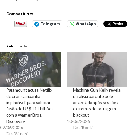
Compartilhe:
Telegram
WhatsApp
Relacionado
Paramount acusa Netflix
Machine Gun Kelly revela
de criar ‘campanha
paralisia parcial e pele
implacável’ para sabotar
amarelada após sessões
fusão de US$ 111 bilhões
extremas de tatuagem
com a Warner Bros.
blackout
Discovery
10/06/2026
Em "Rock"
09/06/2026
Em "Séries"