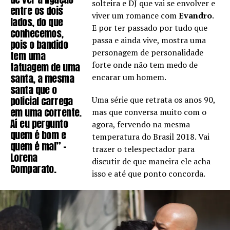
solteira e DJ que vai se envolver e
entre os dois
viver um romance com
Evandro
.
lados, do que
E por ter passado por tudo que
conhecemos,
passa e ainda vive, mostra uma
pois o bandido
personagem de personalidade
tem uma
forte onde não tem medo de
tatuagem de uma
santa, a mesma
encarar um homem.
santa que o
policial carrega
Uma série que retrata os anos 90,
em uma corrente.
mas que conversa muito com o
Aí eu pergunto
agora, fervendo na mesma
quem é bom e
temperatura do Brasil 2018. Vai
quem é mal” –
trazer o telespectador para
Lorena
discutir de que maneira ele acha
Comparato.
isso e até que ponto concorda.