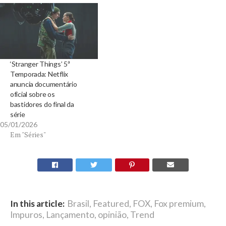
‘Stranger Things’ 5ª
Temporada: Netflix
anuncia documentário
oficial sobre os
bastidores do final da
série
05/01/2026
Em "Séries"
In this article:
Brasil
,
Featured
,
FOX
,
Fox premium
,
Impuros
,
Lançamento
,
opinião
,
Trend