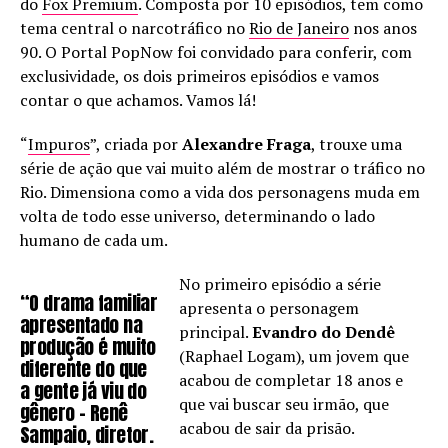
do
Fox Premium
. Composta por 10 episódios, tem como
tema central o narcotráfico no
Rio de Janeiro
nos anos
90. O Portal PopNow foi convidado para conferir, com
exclusividade, os dois primeiros episódios e vamos
contar o que achamos. Vamos lá!
“
Impuros
”, criada por
Alexandre Fraga
, trouxe uma
série de ação que vai muito além de mostrar o tráfico no
Rio. Dimensiona como a vida dos personagens muda em
volta de todo esse universo, determinando o lado
humano de cada um.
No primeiro episódio a série
“O drama familiar
apresenta o personagem
apresentado na
principal.
Evandro do Dendê
produção é muito
(Raphael Logam), um jovem que
diferente do que
acabou de completar 18 anos e
a gente já viu do
que vai buscar seu irmão, que
gênero – Renê
acabou de sair da prisão.
Sampaio, diretor.