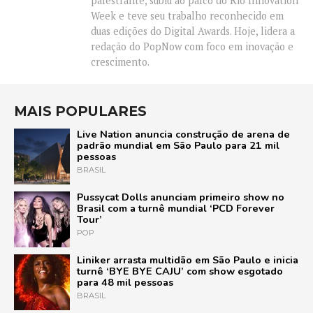
palestrante, subiu ao palco do Rio Innovation
Week e teve seu trabalho reconhecido em
duas edições do Digital Awards. Hoje, lidera a
redação do PopNow com foco em inovação e
crescimento.
MAIS POPULARES
Live Nation anuncia construção de arena de
padrão mundial em São Paulo para 21 mil
pessoas
BRASIL
Pussycat Dolls anunciam primeiro show no
Brasil com a turnê mundial ‘PCD Forever
Tour’
POP
Liniker arrasta multidão em São Paulo e inicia
turnê ‘BYE BYE CAJU’ com show esgotado
para 48 mil pessoas
BRASIL