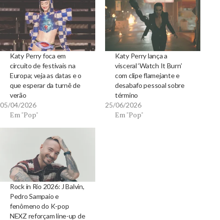
Katy Perry foca em
Katy Perry lança a
circuito de festivais na
visceral ‘Watch It Burn’
Europa; veja as datas e o
com clipe flamejante e
que esperar da turnê de
desabafo pessoal sobre
verão
término
05/04/2026
25/06/2026
Em "Pop"
Em "Pop"
Rock in Rio 2026: J Balvin,
Pedro Sampaio e
fenômeno do K-pop
NEXZ reforçam line-up de