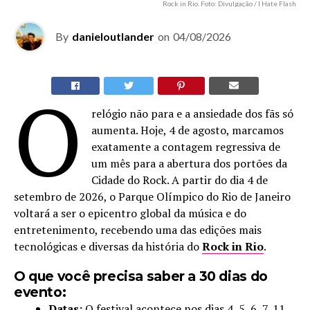
Rock in Rio. Foto: Divulgação / I Hate Flash
By
danieloutlander
on
04/08/2026
O
relógio não para e a ansiedade dos fãs só
aumenta. Hoje, 4 de agosto, marcamos
exatamente a contagem regressiva de
um mês para a abertura dos portões da
Cidade do Rock. A partir do dia 4 de
setembro de 2026, o Parque Olímpico do Rio de Janeiro
voltará a ser o epicentro global da música e do
entretenimento, recebendo uma das edições mais
tecnológicas e diversas da história do
Rock in Rio
.
O que você precisa saber a 30 dias do
evento:
Datas:
O festival acontece nos dias 4, 5, 6, 7, 11,