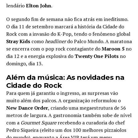
lendário
Elton John
.
O segundo fim de semana não fica atrás em ineditismo.
O dia 11 de setembro marcará a história da Cidade do
Rock com a invasão do K-Pop, tendo o fenômeno global
Stray Kids
como
headliner
do Palco Mundo. A maratona
se encerra com o pop rock contagiante do
Maroon 5
no
dia 12 e a energia explosiva do
Twenty One Pilots
no
domingo, dia 13.
Além da música: As novidades na
Cidade do Rock
Para quem já garantiu o ingresso, as surpresas vão
muito além dos palcos. A organização reformulou o
New Dance Order
, criando uma megaestrutura de 56
metros de largura. A gastronomia também sobe de nível
com a
Gourmet Square
recebendo a curadoria do chef
Pedro Siqueira (eleito um dos 100 melhores pizzaiolos
do mundo), enquanto a Área VIP terá um menu