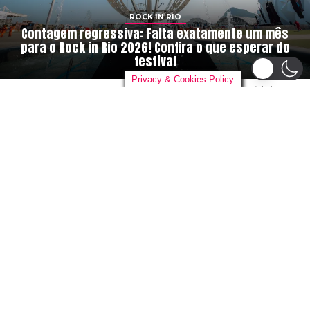
ROCK IN RIO
Contagem regressiva: Falta exatamente um mês
para o Rock in Rio 2026! Confira o que esperar do
festival
Privacy & Cookies Policy
Rock in Rio. Foto: Divulgação / I Hate Flash
By
danieloutlander
on
04/08/2026
O
relógio não para e a ansiedade dos fãs só
aumenta. Hoje, 4 de agosto, marcamos
exatamente a contagem regressiva de
um mês para a abertura dos portões da
Cidade do Rock. A partir do dia 4 de
setembro de 2026, o Parque Olímpico do Rio de Janeiro
voltará a ser o epicentro global da música e do