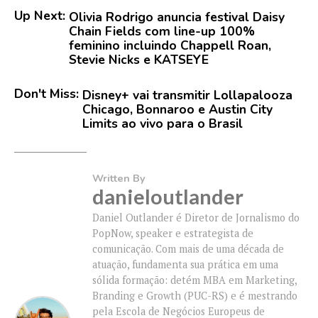
Up Next:
Olivia Rodrigo anuncia festival Daisy
Chain Fields com line-up 100%
feminino incluindo Chappell Roan,
Stevie Nicks e KATSEYE
Don't Miss:
Disney+ vai transmitir Lollapalooza
Chicago, Bonnaroo e Austin City
Limits ao vivo para o Brasil
Written By
danieloutlander
Daniel Outlander é Diretor de Jornalismo do
PopNow, speaker e estrategista de
comunicação. Com mais de uma década de
atuação, fundamenta sua prática em uma
sólida formação: detém MBA em Marketing,
Branding e Growth (PUC-RS) e é mestrando
pela Escola de Negócios Europeus de