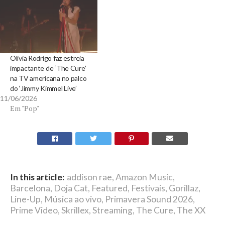
Olivia Rodrigo faz estreia
impactante de ‘The Cure’
na TV americana no palco
do ‘Jimmy Kimmel Live’
11/06/2026
Em "Pop"
In this article:
addison rae
,
Amazon Music
,
Barcelona
,
Doja Cat
,
Featured
,
Festivais
,
Gorillaz
,
Line-Up
,
Música ao vivo
,
Primavera Sound 2026
,
Prime Video
,
Skrillex
,
Streaming
,
The Cure
,
The XX