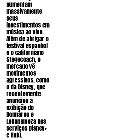
aumentam
massivamente
seus
investimentos em
música ao vivo.
Além de abrigar o
festival espanhol
e o californiano
Stagecoach, o
mercado vê
movimentos
agressivos, como
o da Disney, que
recentemente
anunciou a
exibição do
Bonnaroo e
Lollapalooza nos
serviços Disney+
e Hulu.