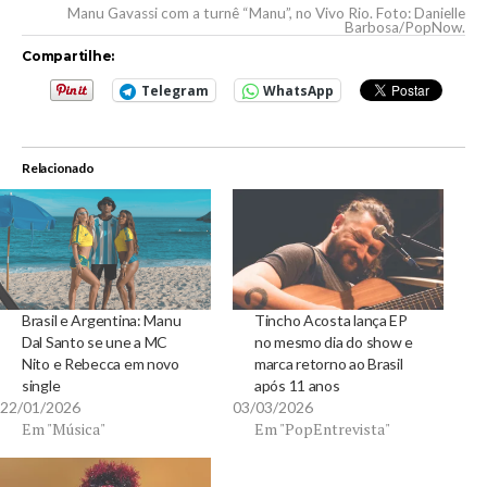
Manu Gavassi com a turnê “Manu”, no Vivo Rio. Foto: Danielle
Barbosa/PopNow.
Compartilhe:
Telegram
WhatsApp
Relacionado
Brasil e Argentina: Manu
Tincho Acosta lança EP
Dal Santo se une a MC
no mesmo dia do show e
Nito e Rebecca em novo
marca retorno ao Brasil
single
após 11 anos
22/01/2026
03/03/2026
Em "Música"
Em "PopEntrevista"