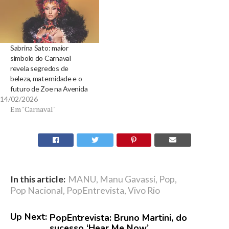
Sabrina Sato: maior
símbolo do Carnaval
revela segredos de
beleza, maternidade e o
futuro de Zoe na Avenida
14/02/2026
Em "Carnaval"
In this article:
MANU
,
Manu Gavassi
,
Pop
,
Pop Nacional
,
PopEntrevista
,
Vivo Rio
Up Next:
PopEntrevista: Bruno Martini, do
sucesso ‘Hear Me Now’