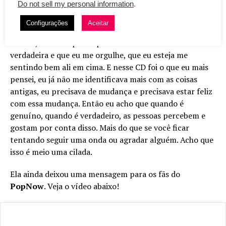
Do not sell my personal information
.
tenho, são extremamente fieis desde que eu comecei. É
uma relação de muito respeito, eu fico muito feliz. Mas
Configurações
Aceitar
eu não penso em agradar as pessoas quando eu faço
música, sabe? Eu penso primeiro em fazer uma coisa
verdadeira e que eu me orgulhe, que eu esteja me
sentindo bem ali em cima. E nesse CD foi o que eu mais
pensei, eu já não me identificava mais com as coisas
antigas, eu precisava de mudança e precisava estar feliz
com essa mudança. Então eu acho que quando é
genuíno, quando é verdadeiro, as pessoas percebem e
gostam por conta disso. Mais do que se você ficar
tentando seguir uma onda ou agradar alguém. Acho que
isso é meio uma cilada.
Ela ainda deixou uma mensagem para os fãs do
PopNow
. Veja o vídeo abaixo!