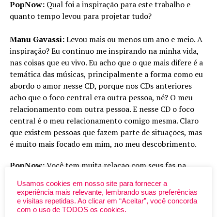
PopNow:
Qual foi a inspiração para este trabalho e
quanto tempo levou para projetar tudo?
Manu Gavassi:
Levou mais ou menos um ano e meio. A
inspiração? Eu continuo me inspirando na minha vida,
nas coisas que eu vivo. Eu acho que o que mais difere é a
temática das músicas, principalmente a forma como eu
abordo o amor nesse CD, porque nos CDs anteriores
acho que o foco central era outra pessoa, né? O meu
relacionamento com outra pessoa. E nesse CD o foco
central é o meu relacionamento comigo mesma. Claro
que existem pessoas que fazem parte de situações, mas
é muito mais focado em mim, no meu descobrimento.
PopNow:
Você tem muita relação com seus fãs na
Internet. Como você vê a importância disso pro seu
Usamos cookies em nosso site para fornecer a
trabalho?
experiência mais relevante, lembrando suas preferências
e visitas repetidas. Ao clicar em “Aceitar”, você concorda
com o uso de TODOS os cookies.
Manu Gavassi:
Eu sou muito grata aos fãs que eu