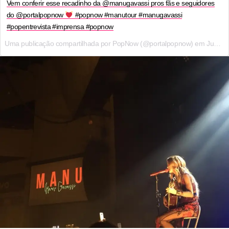
Vem conferir esse recadinho da @manugavassi pros fãs e seguidores
do @portalpopnow
#popnow #manutour #manugavassi
#popentrevista #imprensa #popnow
Uma publicação compartilhada por PopNow (@portalpopnow) em
Jun 5, 2017 às 3:38 PDT