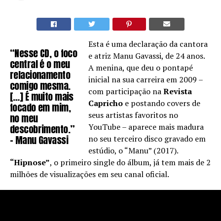
Esta é uma declaração da cantora
“Nesse CD, o foco
e atriz Manu Gavassi, de 24 anos.
central é o meu
A menina, que deu o pontapé
relacionamento
inicial na sua carreira em 2009 –
comigo mesma.
com participação na
Revista
[…] É muito mais
Capricho
e postando covers de
focado em mim,
seus artistas favoritos no
no meu
YouTube – aparece mais madura
descobrimento.”
– Manu Gavassi
no seu terceiro disco gravado em
estúdio, o “Manu” (2017).
“Hipnose”
, o primeiro single do álbum, já tem mais de 2
milhões de visualizações em seu canal oficial.