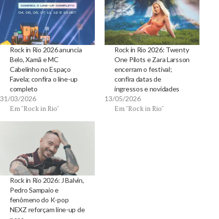
Rock in Rio 2026 anuncia
Rock in Rio 2026: Twenty
Belo, Xamã e MC
One Pilots e Zara Larsson
Cabelinho no Espaço
encerram o festival;
Favela; confira o line-up
confira datas de
completo
ingressos e novidades
31/03/2026
13/05/2026
Em "Rock in Rio"
Em "Rock in Rio"
Rock in Rio 2026: J Balvin,
Pedro Sampaio e
fenômeno do K-pop
NEXZ reforçam line-up de