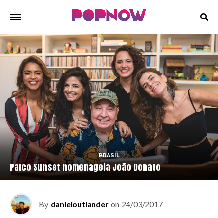
BRASIL
Palco Sunset homenageia João Donato
By
danieloutlander
on
24/03/2017