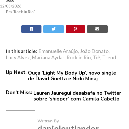
peso
12/03/2026
Em "Rock in Rio"
In this article:
Emanuelle Araújo
,
João Donato
,
Lucy Alvez
,
Mariana Aydar
,
Rock in Rio
,
Tiê
,
Trend
Up Next:
Ouça ‘Light My Body Up’, novo single
de David Guetta e Nicki Minaj
Don't Miss:
Lauren Jauregui desabafa no Twitter
sobre ‘shipper’ com Camila Cabello
Written By
danieloutlander