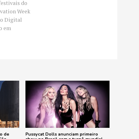
festivais do
novation Week
o Digital
co em
ão de
Pussycat Dolls anunciam primeiro