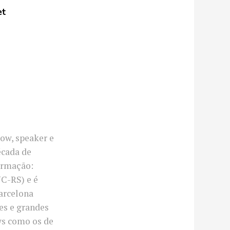
et
ow, speaker e
écada de
ormação:
C-RS) e é
arcelona
ses e grandes
ws como os de