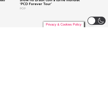
São
show no Brasil com a turnê mundial
‘PCD Forever Tour’
POP
Privacy & Cookies Policy