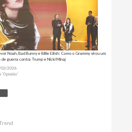
evor Noah, Bad Bunny e Billie Eilish: Como o Grammy virou um
 de guerra contra Trump e Nicki Minaj
/02/2026
 "Opinião"
Trend