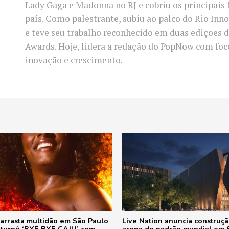
Lady Gaga e Madonna no RJ e cobriu os principais 
país. Como palestrante, subiu ao palco do Rio In
e teve seu trabalho reconhecido em duas edições d
Awards. Hoje, lidera a redação do PopNow com fo
inovação e crescimento.
 arrasta multidão em São Paulo
Live Nation anuncia construç