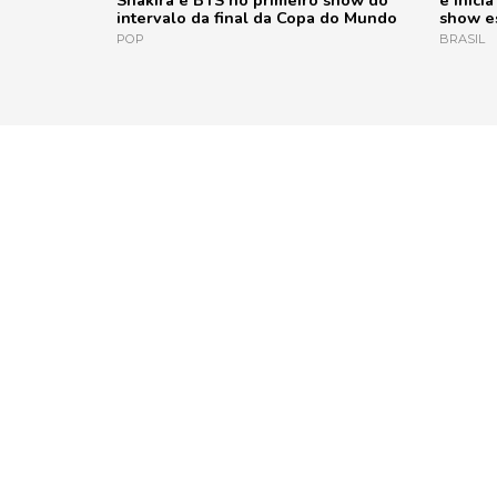
Shakira e BTS no primeiro show do
e inici
intervalo da final da Copa do Mundo
show e
POP
BRASIL