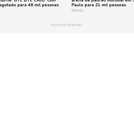
a turnê ‘BYE BYE CAJU’ com
arena de padrão mundial em 
sgotado para 48 mil pessoas
Paulo para 21 mil pessoas
BRASIL
ADVERTISEMENT