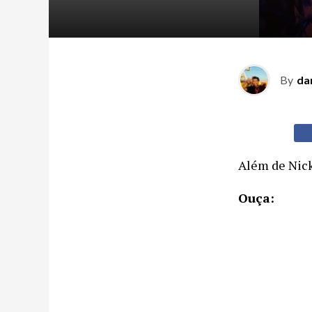
By
da
Além de Nick
Ouça: