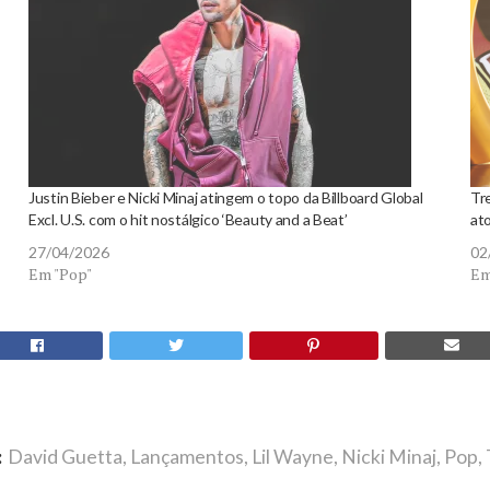
Justin Bieber e Nicki Minaj atingem o topo da Billboard Global
Tr
Excl. U.S. com o hit nostálgico ‘Beauty and a Beat’
ato
27/04/2026
02
Em "Pop"
Em
:
David Guetta
,
Lançamentos
,
Lil Wayne
,
Nicki Minaj
,
Pop
,