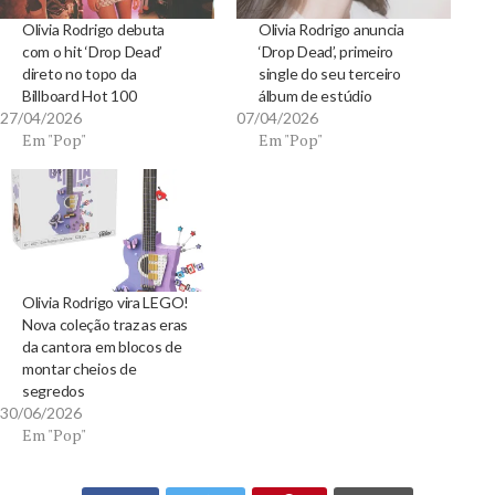
Olivia Rodrigo debuta
Olivia Rodrigo anuncia
com o hit ‘Drop Dead’
‘Drop Dead’, primeiro
direto no topo da
single do seu terceiro
Billboard Hot 100
álbum de estúdio
27/04/2026
07/04/2026
Em "Pop"
Em "Pop"
Olivia Rodrigo vira LEGO!
Nova coleção traz as eras
da cantora em blocos de
montar cheios de
segredos
30/06/2026
Em "Pop"