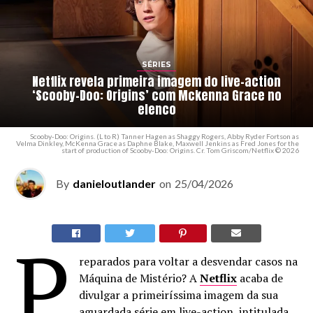
SÉRIES
Netflix revela primeira imagem do live-action
‘Scooby-Doo: Origins’ com Mckenna Grace no
elenco
Scooby-Doo: Origins. (L to R) Tanner Hagen as Shaggy Rogers, Abby Ryder Fortson as
Velma Dinkley, McKenna Grace as Daphne Blake, Maxwell Jenkins as Fred Jones for the
start of production of Scooby-Doo: Origins. Cr. Tom Griscom/Netflix © 2026
By
danieloutlander
on
25/04/2026
P
reparados para voltar a desvendar casos na
Máquina de Mistério? A
Netflix
acaba de
divulgar a primeiríssima imagem da sua
aguardada série em live-action, intitulada