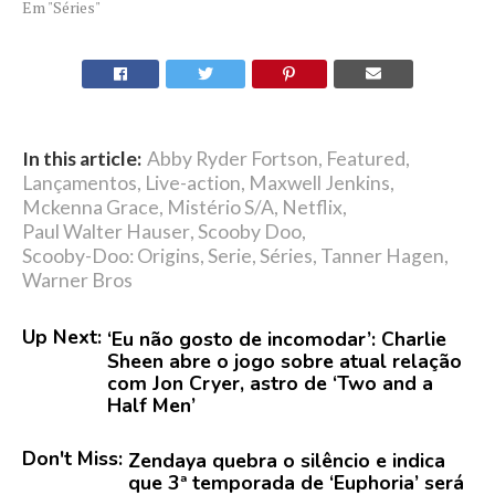
Em "Séries"
In this article:
Abby Ryder Fortson
,
Featured
,
Lançamentos
,
Live-action
,
Maxwell Jenkins
,
Mckenna Grace
,
Mistério S/A
,
Netflix
,
Paul Walter Hauser
,
Scooby Doo
,
Scooby-Doo: Origins
,
Serie
,
Séries
,
Tanner Hagen
,
Warner Bros
Up Next:
‘Eu não gosto de incomodar’: Charlie
Sheen abre o jogo sobre atual relação
com Jon Cryer, astro de ‘Two and a
Half Men’
Don't Miss:
Zendaya quebra o silêncio e indica
que 3ª temporada de ‘Euphoria’ será