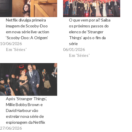
Netflix divulga primeira
O que vem por aí? Saiba
imagem de Scooby-Doo
os próximos passos do
em nova série live-action
elenco de ‘Stranger
‘Scooby-Doo: A Origem’
Things’ após o fim da
10/06/2026
série
Em "Séries"
06/01/2026
Em "Séries"
Após ‘Stranger Things’,
Millie Bobby Brown e
David Harbour vão
estrelar nova série de
espionagem da Netflix
27/06/2026