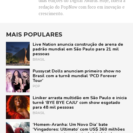
duas edições do Digital Awards. Hoje, lidera a
redação do PopNow com foco em inovação e
crescimento.
MAIS POPULARES
Live Nation anuncia construção de arena de
padrão mundial em São Paulo para 21 mil
pessoas
BRASIL
Pussycat Dolls anunciam primeiro show no
Brasil com a turnê mundial ‘PCD Forever
Tour’
POP
Liniker arrasta multidão em São Paulo e inicia
turnê ‘BYE BYE CAJU’ com show esgotado
para 48 mil pessoas
BRASIL
‘Homem-Aranha: Um Novo Dia’ bate
‘Vingadores: Ultimato’ com US$ 360 milhões