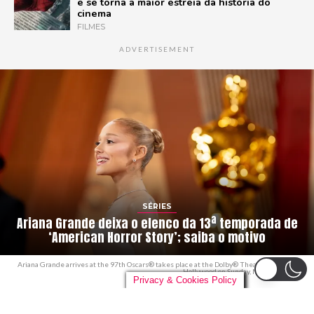
e se torna a maior estreia da história do
cinema
FILMES
ADVERTISEMENT
SÉRIES
Ariana Grande deixa o elenco da 13ª temporada de
‘American Horror Story’; saiba o motivo
Ariana Grande arrives at the 97th Oscars® takes place at the Dolby® Theatre at Ovation
Hollywood on Sunday, March 2, 2025.
Privacy & Cookies Policy
By
danieloutlander
on
10/07/2026