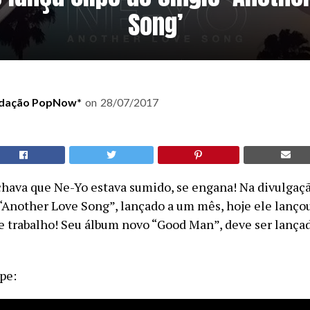
Song’
dação PopNow*
on
28/07/2017
hava que Ne-Yo estava sumido, se engana! Na divulgaçã
 “Another Love Song”, lançado a um mês, hoje ele lançou
e trabalho! Seu álbum novo “Good Man”, deve ser lanç
pe: