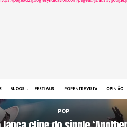
S
BLOGS
FESTIVAIS
POPENTREVISTA
OPINIÃO
POP
 lança clipe do single ‘Anothe