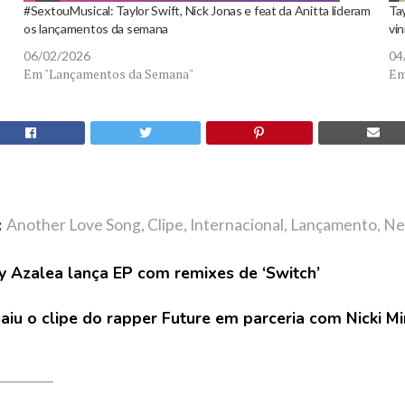
#SextouMusical: Taylor Swift, Nick Jonas e feat da Anitta lideram
Tay
os lançamentos da semana
vin
06/02/2026
04
Em "Lançamentos da Semana"
Em
:
Another Love Song
,
Clipe
,
Internacional
,
Lançamento
,
Ne
y Azalea lança EP com remixes de ‘Switch’
aiu o clipe do rapper Future em parceria com Nicki Mi