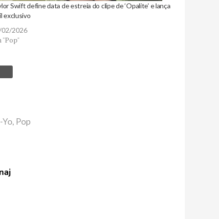
lor Swift define data de estreia do clipe de ‘Opalite’ e lança
il exclusivo
/02/2026
 "Pop"
-Yo
,
Pop
naj