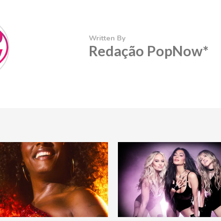
Written By
Redação PopNow*