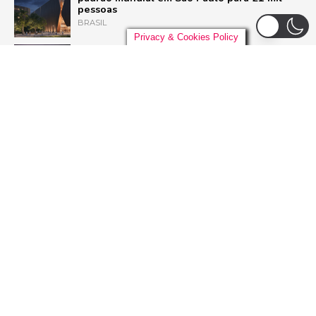
pessoas
BRASIL
Privacy & Cookies Policy
Pussycat Dolls anunciam primeiro show no
Brasil com a turnê mundial ‘PCD Forever
Tour’
POP
Liniker arrasta multidão em São Paulo e inicia
turnê ‘BYE BYE CAJU’ com show esgotado
para 48 mil pessoas
BRASIL
Dia Mundial do Rock: Por que celebramos em
13 de julho e como o Rock in Rio 2026 vai
homenagear o gênero
ROCK
ADVERTISEMENT