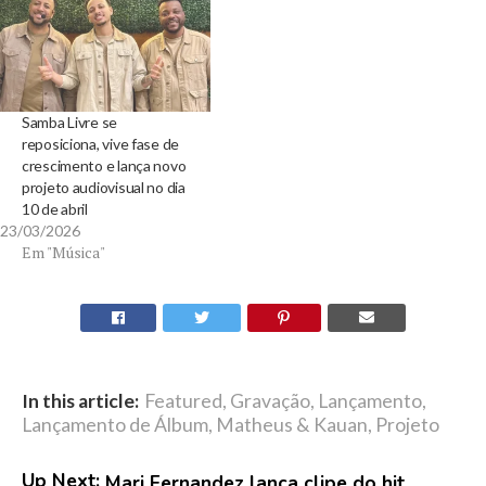
Samba Livre se
reposiciona, vive fase de
crescimento e lança novo
projeto audiovisual no dia
10 de abril
23/03/2026
Em "Música"
In this article:
Featured
,
Gravação
,
Lançamento
,
Lançamento de Álbum
,
Matheus & Kauan
,
Projeto
Up Next:
Mari Fernandez lança clipe do hit