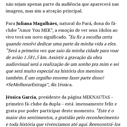
não sejam apenas parte da audiência que aparecerá nas
imagens, mas sim a atração principal.
Para
Juliana Magalhães
, natural do Pará, dona do fã-
clube “Amor You MEK”, a emoção de ver seus ídolos ao
vivo terá um novo significado.
“Eu fiz a escolha certa
quando resolvi dedicar uma parte da minha vida a eles.
“Será a primeira vez que saio da minha cidade para voar
de avião 1.581,5 km. Assistir a gravação da obra
audiovisual será a realização de um sonho pra mim e sei
que será muito especial na história dos meninos
também. É um orgulho enorme fazer parte disso!
#SeMelhorarEstraga”
, diz Jéssica.
Jéssica Garcia
, presidente da página MEKNAUTAS –
primeiro fã-clube da dupla – está imensamente feliz e
grata por poder participar deste momento.
“Este é o
maior dos sentimentos, a gratidão pelo reconhecimento
e toda história que vivenciamos até aqui. Reencontrá-los