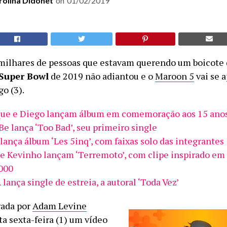
rolina Didonet
on
01/02/2019
milhares de pessoas que estavam querendo um boicote
Super Bowl
de 2019 não adiantou e o
Maroon 5
vai se 
o (3).
ue e Diego lançam álbum em comemoração aos 15 anos 
Be lança ‘Too Bad’, seu primeiro single
lança álbum ‘Les 5inq’, com faixas solo das integrantes
 e Kevinho lançam ‘Terremoto’, com clipe inspirado em
000
lança single de estreia, a autoral ‘Toda Vez’
rada por
Adam Levine
a sexta-feira (1) um vídeo