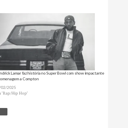
ndrick Lamar faz história no Super Bowl com show impactante
homenagem a Compton
/02/2025
 "Rap/Hip Hop"