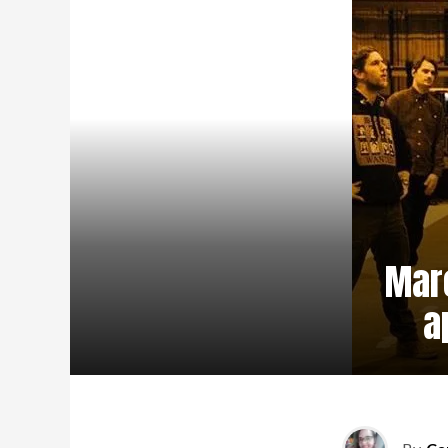
Maro
a