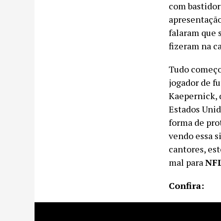
com bastidor
apresentação
falaram que s
fizeram na ca
Tudo começo
jogador de f
Kaepernick, 
Estados Unid
forma de pro
vendo essa s
cantores, es
mal para
NF
Confira: