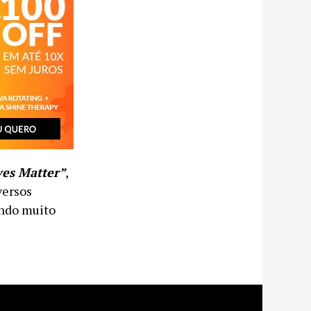
ves Matter”
,
versos
ando muito