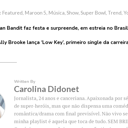
:
Featured
,
Maroon 5
,
Música
,
Show
,
Super Bowl
,
Trend
,
Y
an Bandit faz festa e surpreende, em estreia no Brasil
lly Brooke lança ‘Low Key’, primeiro single da carreir
Written By
Carolina Didonet
Jornalista, 24 anos e canceriana. Apaixonada por sé
de super-heróis, mas que não dispensa uma coméd
romântica/drama com final previsível. Não vivo s
minha playlist é aquela que toca de tudo. SEM B