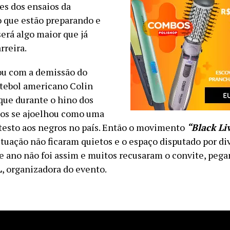
es dos ensaios da
 que estão preparando e
erá algo maior que já
rreira.
u com a demissão do
utebol americano Colin
que durante o hino dos
os se ajoelhou como uma
testo aos negros no país. Então o movimento
“Black Li
ituação não ficaram quietos e o espaço disputado por di
te ano não foi assim e muitos recusaram o convite, peg
L
, organizadora do evento.