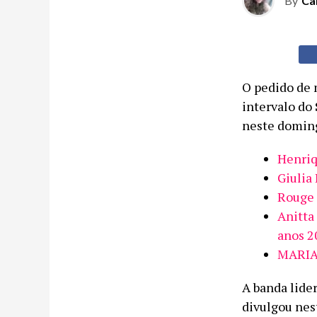
By
Ca
O pedido de 
intervalo do
neste doming
Henriq
Giulia 
Rouge 
Anitta
anos 2
MARIA 
A banda lide
divulgou nest