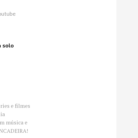
outube
a solo
ries e filmes
ia
em música e
RINCADEIRA!