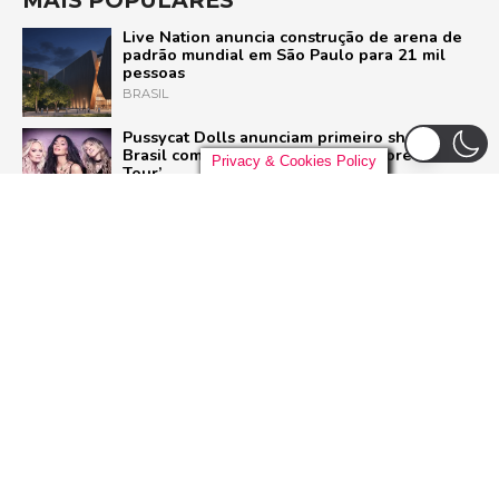
Live Nation anuncia construção de arena de
padrão mundial em São Paulo para 21 mil
pessoas
BRASIL
Pussycat Dolls anunciam primeiro show no
Brasil com a turnê mundial ‘PCD Forever
Privacy & Cookies Policy
Tour’
POP
Liniker arrasta multidão em São Paulo e inicia
turnê ‘BYE BYE CAJU’ com show esgotado
para 48 mil pessoas
BRASIL
Dia Mundial do Rock: Por que celebramos em
13 de julho e como o Rock in Rio 2026 vai
homenagear o gênero
ROCK
ADVERTISEMENT