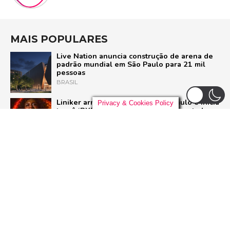
MAIS POPULARES
Live Nation anuncia construção de arena de
padrão mundial em São Paulo para 21 mil
pessoas
BRASIL
Liniker arrasta multidão em São Paulo e inicia
Privacy & Cookies Policy
turnê ‘BYE BYE CAJU’ com show esgotado
para 48 mil pessoas
BRASIL
Pussycat Dolls anunciam primeiro show no
Brasil com a turnê mundial ‘PCD Forever
Tour’
POP
Dia Mundial do Rock: Por que celebramos em
13 de julho e como o Rock in Rio 2026 vai
homenagear o gênero
ROCK