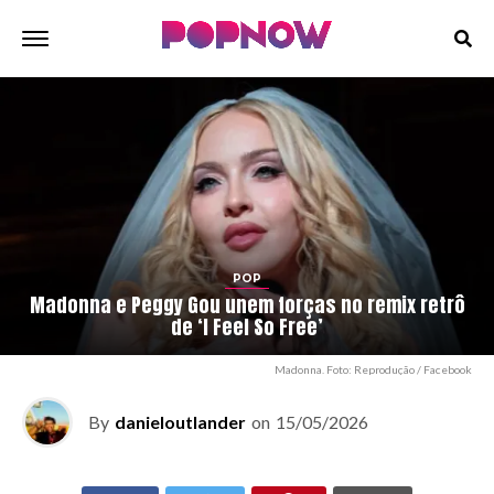
POP
Madonna e Peggy Gou unem forças no remix retrô
de ‘I Feel So Free’
Madonna. Foto: Reprodução / Facebook
By
danieloutlander
on
15/05/2026