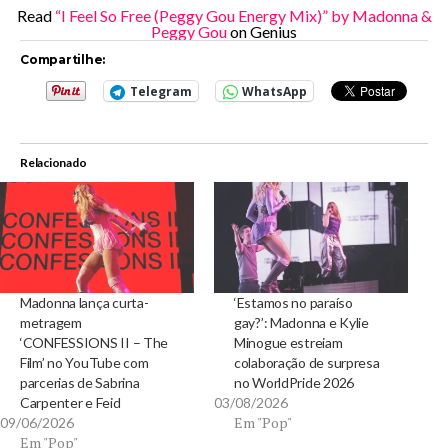
Read
“I Feel So Free (Peggy Gou Energy Mix)” by Madonna &
Peggy Gou
on Genius
Compartilhe:
Telegram
WhatsApp
Relacionado
Madonna lança curta-
‘Estamos no paraíso
metragem
gay?’: Madonna e Kylie
‘CONFESSIONS II – The
Minogue estreiam
Film’ no YouTube com
colaboração de surpresa
parcerias de Sabrina
no WorldPride 2026
Carpenter e Feid
03/08/2026
Em "Pop"
09/06/2026
Em "Pop"