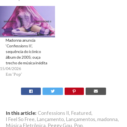
Madonna anuncia
‘Confessions II’,
sequência do icônico
álbum de 2005; ouça
trecho de música inédita
15/04/2026
Em "Pop"
In this article:
Confessions II
,
Featured
,
I Feel So Free
,
Lançamento
,
Lançamentos
,
madonna
,
Música Eletrônica
,
Peggy Gou
,
Pop
,