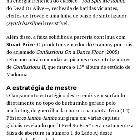
na energia frenética do clássico
“You Spin Me Round”
do Dead Or Alive —, recheada de batidas viciantes,
efeitos de trovão e uma linha de baixo de sintetizador
(
synth bassline
) irresistível.
Além disso, a faixa solidifica a parceria contínua com
Stuart Price
. O produtor vencedor do Grammy por trás
do aclamado
Confessions On a Dance Floor
(2005)
retornou para comandar as picapes e os sintetizadores
de
Confessions II
, que marca o 15º álbum de estúdio de
Madonna.
A estratégia de mestre
O lançamento estratégico deste remix vem surfando
diretamente no topo do burburinho gerado pelo
marketing de guerrilha da cantora na quinta-feira (14).
Pôsteres
lambe-lambe
surgiram em várias capitais
globais revelando que “I Feel So Free” será exatamente a
faixa de abertura (a número 1 do Lado A) deste