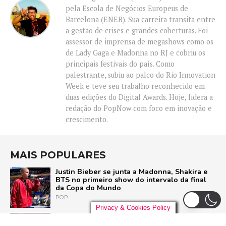
pela Escola de Negócios Europeus de
Barcelona (ENEB). Sua carreira transita entre
a gestão de crises e grandes coberturas. Foi
assessor de imprensa de megashows como os
de Lady Gaga e Madonna no RJ e cobriu os
principais festivais do país. Como
palestrante, subiu ao palco do Rio Innovation
Week e teve seu trabalho reconhecido em
duas edições do Digital Awards. Hoje, lidera a
redação do PopNow com foco em inovação e
crescimento.
MAIS POPULARES
Justin Bieber se junta a Madonna, Shakira e
BTS no primeiro show do intervalo da final
da Copa do Mundo
POP
Privacy & Cookies Policy
Liniker arrasta multidão em São Paulo e inicia
turnê ‘BYE BYE CAJU’ com show esgotado