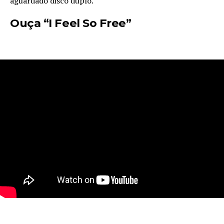
aguardado disco duplo.
Ouça “I Feel So Free”