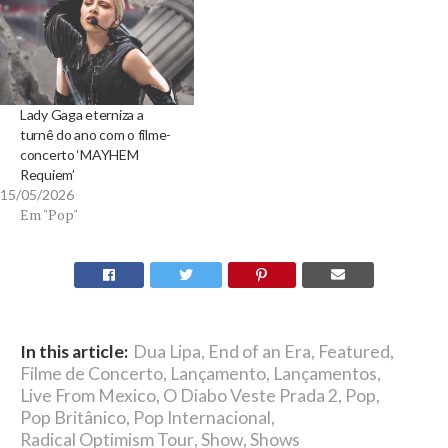
Lady Gaga eterniza a
turnê do ano com o filme-
concerto ‘MAYHEM
Requiem’
15/05/2026
Em "Pop"
In this article:
Dua Lipa
,
End of an Era
,
Featured
,
Filme de Concerto
,
Lançamento
,
Lançamentos
,
Live From Mexico
,
O Diabo Veste Prada 2
,
Pop
,
Pop Britânico
,
Pop Internacional
,
Radical Optimism Tour
,
Show
,
Shows