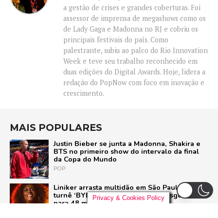
a gestão de crises e grandes coberturas. Foi
assessor de imprensa de megashows como os
de Lady Gaga e Madonna no RJ e cobriu os
principais festivais do país. Como
palestrante, subiu ao palco do Rio Innovation
Week e teve seu trabalho reconhecido em
duas edições do Digital Awards. Hoje, lidera a
redação do PopNow com foco em inovação e
crescimento.
MAIS POPULARES
Justin Bieber se junta a Madonna, Shakira e
BTS no primeiro show do intervalo da final
da Copa do Mundo
POP
Liniker arrasta multidão em São Paulo e inicia
turnê ‘BYE BYE CAJU’ com show esgotado
Privacy & Cookies Policy
para 48 mil pessoas
BRASIL