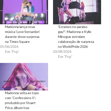
Madonna lança nova
‘Estamos no paraíso
música ‘Love Sensation’
gay?’: Madonna e Kylie
durante show surpresa
Minogue estreiam
na Times Square
colaboração de surpresa
05/06/2026
no WorldPride 2026
Em "Pop"
03/08/2026
Em "Pop"
Madonna volta ao topo
com ‘Confessions II’;
produzido por Stuart
Price, álbum traz