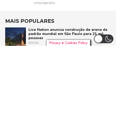
crescimento.
MAIS POPULARES
Live Nation anuncia construção de arena de
padrão mundial em São Paulo para 21 mil
pessoas
BRASIL
Privacy & Cookies Policy
Liniker arrasta multidão em São Paulo e inicia
turnê ‘BYE BYE CAJU’ com show esgotado
para 48 mil pessoas
BRASIL
Pussycat Dolls anunciam primeiro show no
Brasil com a turnê mundial ‘PCD Forever
Tour’
POP
Dia Mundial do Rock: Por que celebramos em
13 de julho e como o Rock in Rio 2026 vai
homenagear o gênero
ROCK