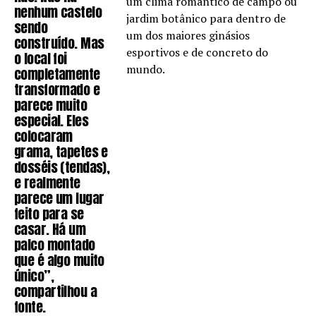
um clima romântico de campo ou
nenhum castelo
jardim botânico para dentro de
sendo
um dos maiores ginásios
construído. Mas
esportivos e de concreto do
o local foi
mundo.
completamente
transformado e
parece muito
especial. Eles
colocaram
grama, tapetes e
dosséis (tendas),
e realmente
parece um lugar
feito para se
casar. Há um
palco montado
que é algo muito
único”,
compartilhou a
fonte.