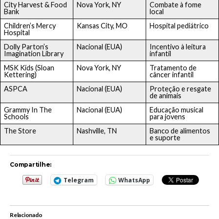
City Harvest & Food
Nova York, NY
Combate à fome
Bank
local
Children’s Mercy
Kansas City, MO
Hospital pediátrico
Hospital
Dolly Parton’s
Nacional (EUA)
Incentivo à leitura
Imagination Library
infantil
MSK Kids (Sloan
Nova York, NY
Tratamento de
Kettering)
câncer infantil
ASPCA
Nacional (EUA)
Proteção e resgate
de animais
Grammy In The
Nacional (EUA)
Educação musical
Schools
para jovens
The Store
Nashville, TN
Banco de alimentos
e suporte
Compartilhe:
Telegram
WhatsApp
Relacionado