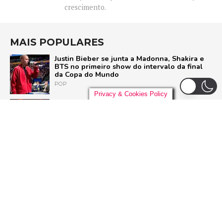
crescimento.
MAIS POPULARES
Justin Bieber se junta a Madonna, Shakira e
BTS no primeiro show do intervalo da final
da Copa do Mundo
POP
Privacy & Cookies Policy
Liniker arrasta multidão em São Paulo e inicia
turnê ‘BYE BYE CAJU’ com show esgotado
para 48 mil pessoas
BRASIL
U2 quebra hiato de nove anos e lança ‘Street
of Dreams’, primeiro single do aguardado
novo álbum
ROCK
Ariana Grande deixa o elenco da 13ª
temporada de ‘American Horror Story’; saiba
o motivo
SÉRIES