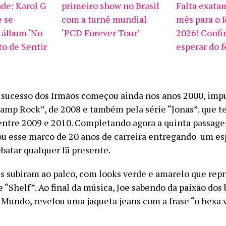
ade: Karol G
primeiro show no Brasil
Falta exat
e se
com a turnê mundial
mês para o 
 álbum ‘No
‘PCD Forever Tour’
2026! Confi
o de Sentir
esperar do f
e sucesso dos Irmãos começou ainda nos anos 2000, imp
Camp Rock”, de 2008 e também pela série “Jonas”. que t
ntre 2009 e 2010. Completando agora a quinta passage
rou esse marco de 20 anos de carreira entregando um e
batar qualquer fã presente.
es subiram ao palco, com looks verde e amarelo que re
 “Shelf”. Ao final da música, Joe sabendo da paixão dos 
 Mundo, revelou uma jaqueta jeans com a frase “o hexa 