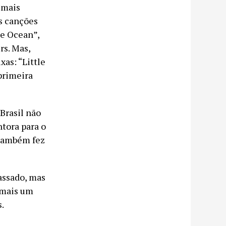
 mais
s canções
he Ocean”,
rs. Mas,
xas: “Little
primeira
Brasil não
ntora para o
 também fez
assado, mas
 mais um
.