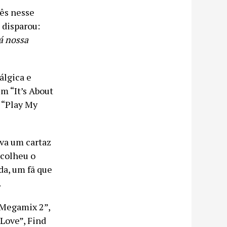
rês nesse
 disparou:
á nossa
álgica e
m “It’s About
 “Play My
va um cartaz
scolheu o
da, um fã que
.
 Megamix 2”,
Love”, Find