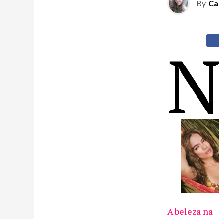
By
Ca
A beleza na