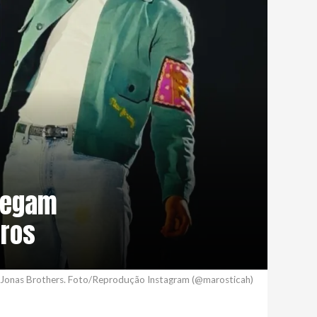
tregam
iros
Jonas Brothers. Foto/Reprodução Instagram (@marosticah)