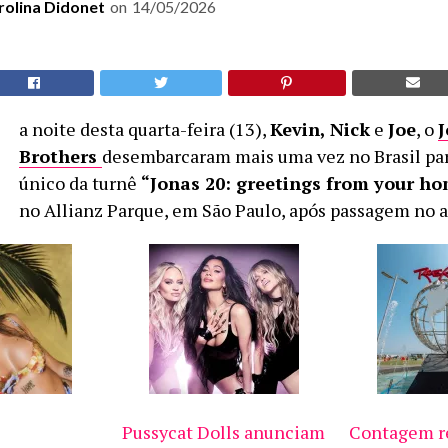
rolina Didonet
on
14/05/2026
N
a noite desta quarta-feira (13),
Kevin, Nick
e
Joe
, o
Brothers
desembarcaram mais uma vez no Brasil pa
único da turnê
“Jonas 20: greetings from your h
no Allianz Parque, em São Paulo, após passagem no 
Pussycat Dolls anunciam
Contagem re