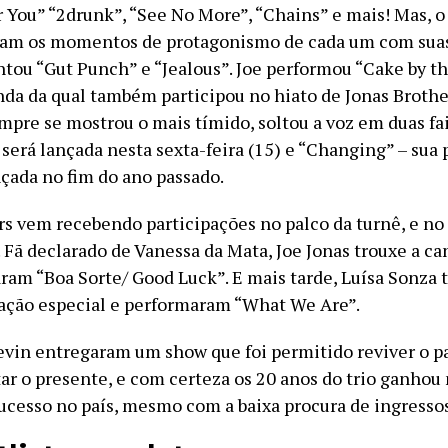
r You” “2drunk”, “See No More”, “Chains” e mais! Mas, o
ram os momentos de protagonismo de cada um com sua
antou “Gut Punch” e “Jealous”. Joe performou “Cake by t
anda da qual também participou no hiato de Jonas Brothe
pre se mostrou o mais tímido, soltou a voz em duas fai
será lançada nesta sexta-feira (15) e “Changing” – sua 
nçada no fim do ano passado.
rs vem recebendo participações no palco da turnê, e no 
. Fã declarado de Vanessa da Mata, Joe Jonas trouxe a ca
aram “Boa Sorte/ Good Luck”. E mais tarde, Luísa Sonza
ação especial e performaram “What We Are”.
Kevin entregaram um show que foi permitido reviver o p
r o presente, e com certeza os 20 anos do trio ganhou
sucesso no país, mesmo com a baixa procura de ingressos