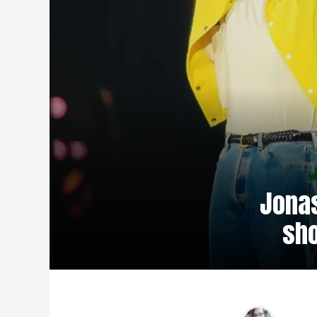
Jonas
sho