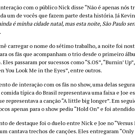
interação com o público Nick disse “Não é apenas nós t
da um de vocês que fazem parte desta história. Já Kevin
inda é minha cidade natal, mas esta noite, São Paulo ser
.
nê carregar o nome do sétimo trabalho, a noite foi nost
para os fãs que acompanham o trio desde o primeiro álbu
. Eles passaram por sucessos como “S.OS”, “Burnin’ Up”,
n You Look Me in the Eyes”, entre outros.
o de interação com os fãs no show, uma delas segura
comida típica do Brasil representava uma faixa e Joe e
ue representava a canção “A little big longer”. Em segui
ocos apenas para o show pediu “Hold On” e foi atendido
o de destaque foi o duelo entre Nick e Joe no “Versus
um cantava trechos de canções. Eles entregaram “Only 