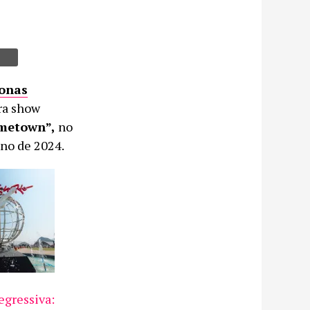
Jonas
ra show
ometown”,
no
ano de 2024.
gressiva: