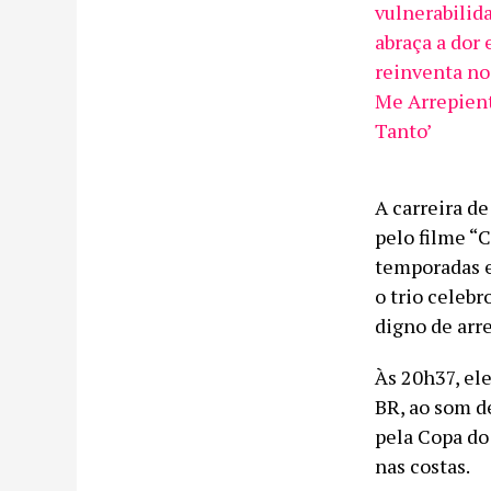
vulnerabilid
abraça a dor 
reinventa no
Me Arrepient
Tanto’
A carreira d
pelo filme “
temporadas e
o trio celeb
digno de arre
Às 20h37, el
BR, ao som de
pela Copa do
nas costas.