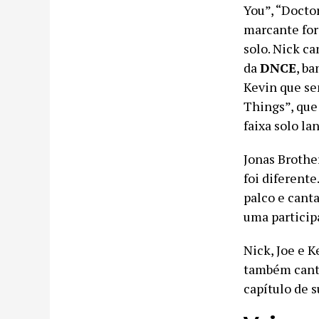
You”, “Docto
marcante fo
solo. Nick c
da
DNCE
, b
Kevin que sem
Things”, que 
faixa solo la
Jonas Brothe
foi diferente
palco e cant
uma particip
Nick, Joe e 
também canta
capítulo de 