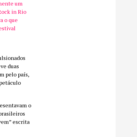
amente um
Rock in Rio
ra o que
estival
ulsionados
eve duas
m pelo país,
spetáculo
presentavam o
brasileiros
vem” escrita