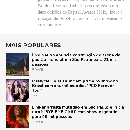
Week e teve seu trabalho reconhecido em
duas edições do Digital Awards. Hoje, lidera a
redação do PopNow com foco em inovação e
crescimento.
MAIS POPULARES
Live Nation anuncia construção de arena de
padrão mundial em São Paulo para 21 mil
pessoas
BRASIL
Pussycat Dolls anunciam primeiro show no
Brasil com a turnê mundial ‘PCD Forever
Tour’
POP
Liniker arrasta multidão em São Paulo e inicia
turnê ‘BYE BYE CAJU’ com show esgotado
para 48 mil pessoas
BRASIL