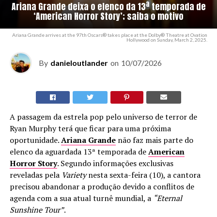
Ariana Grande deixa o elenco da 13ª temporada de
‘American Horror Story’; saiba o motivo
Ariana Grande arrives at the 97th Oscars® takes place at the Dolby® Theatre at Ovation
Hollywood on Sunday, March 2, 2025.
By
danieloutlander
on
10/07/2026
A passagem da estrela pop pelo universo de terror de
Ryan Murphy terá que ficar para uma próxima
oportunidade.
Ariana Grande
não faz mais parte do
elenco da aguardada 13ª temporada de
American
Horror Story
. Segundo informações exclusivas
reveladas pela
Variety
nesta sexta-feira (10), a cantora
precisou abandonar a produção devido a conflitos de
agenda com a sua atual turnê mundial, a
“Eternal
Sunshine Tour”
.