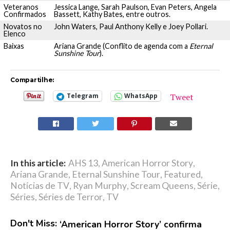
Veteranos
Jessica Lange, Sarah Paulson, Evan Peters, Angela
Confirmados
Bassett, Kathy Bates, entre outros.
Novatos no
John Waters, Paul Anthony Kelly e Joey Pollari.
Elenco
Baixas
Ariana Grande (Conflito de agenda com a
Eternal
Sunshine Tour
).
Compartilhe:
Tweet
Telegram
WhatsApp
In this article:
AHS 13
,
American Horror Story
,
Ariana Grande
,
Eternal Sunshine Tour
,
Featured
,
Notícias de TV
,
Ryan Murphy
,
Scream Queens
,
Série
,
Séries
,
Séries de Terror
,
TV
Don't Miss:
‘American Horror Story’ confirma