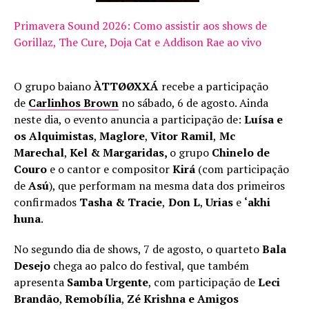
Primavera Sound 2026: Como assistir aos shows de
Gorillaz, The Cure, Doja Cat e Addison Rae ao vivo
O grupo baiano
ÀTTØØXXÁ
recebe a participação
de
Carlinhos Brown
no sábado, 6 de agosto. Ainda
neste dia, o evento anuncia a participação de:
Luísa e
os Alquimistas
,
Maglore
,
Vitor Ramil
,
Mc
Marechal
,
Kel & Margaridas,
o grupo
Chinelo de
Couro
e o cantor e compositor
Kirá
(com participação
de
Asú
), que performam na mesma data dos primeiros
confirmados
Tasha & Tracie
,
Don L
,
Urias
e
‘akhi
huna
.
No segundo dia de shows, 7 de agosto, o quarteto
Bala
Desejo
chega ao palco do festival, que também
apresenta
Samba Urgente
, com participação de
Leci
Brandão
,
Remobília
,
Zé Krishna e Amigos