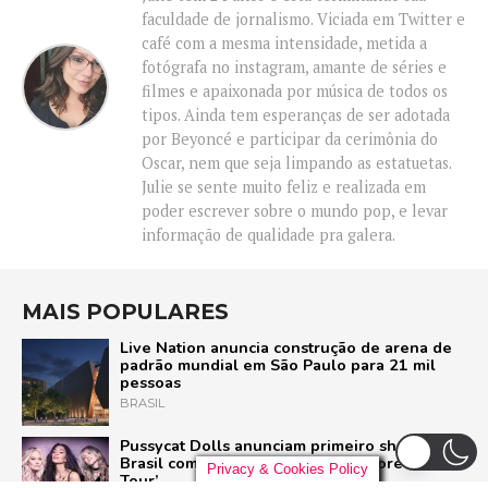
faculdade de jornalismo. Viciada em Twitter e
café com a mesma intensidade, metida a
fotógrafa no instagram, amante de séries e
filmes e apaixonada por música de todos os
tipos. Ainda tem esperanças de ser adotada
por Beyoncé e participar da cerimônia do
Oscar, nem que seja limpando as estatuetas.
Julie se sente muito feliz e realizada em
poder escrever sobre o mundo pop, e levar
informação de qualidade pra galera.
MAIS POPULARES
Live Nation anuncia construção de arena de
padrão mundial em São Paulo para 21 mil
pessoas
BRASIL
Pussycat Dolls anunciam primeiro show no
Brasil com a turnê mundial ‘PCD Forever
Privacy & Cookies Policy
Tour’